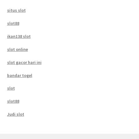
situs slot
slot88
ikan138 slot
slot online
slot gacor hari ini
bandar togel
slot
slot88
Judi slot