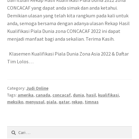
Dan itulah Rekap Hasil Kualifikasi Piala Dunia 2022 zona
CONCACAF yang dapat anda simak dan anda ketahui.
Demikian ulasan yang telah kita rangkum pada kali untuk
anda, semoga bersama dengan adanya ulasan Rekap Hasil
Kualifikasi Piala Dunia zona CONCACAF 2022 ini dapat
menjadi manfaat bagi anda sekalian. Terima Kasih.
Klasemen Kualifikasi Piala Dunia Zona Asia 2022 & Daftar
Tim Lolos…
Category:
Judi Online
Tags:
amerika
,
canada
,
concacaf
,
dunia
,
hasil
,
kualifikasi
,
meksiko
,
menyusul
,
piala
,
qatar
,
rekap
,
timnas
Cari
untuk: