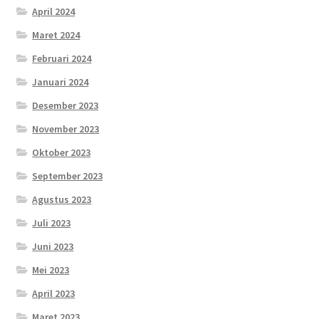
April 2024
Maret 2024
Februari 2024
Januari 2024
Desember 2023
November 2023
Oktober 2023
September 2023
Agustus 2023
Juli 2023
Juni 2023
Mei 2023
April 2023
Maret 2023