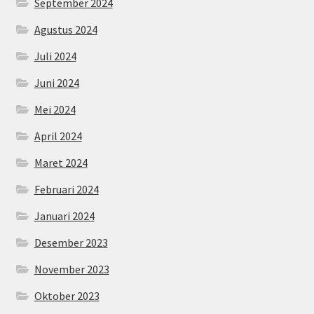
September 2024
Agustus 2024
Juli 2024
Juni 2024
Mei 2024
April 2024
Maret 2024
Februari 2024
Januari 2024
Desember 2023
November 2023
Oktober 2023