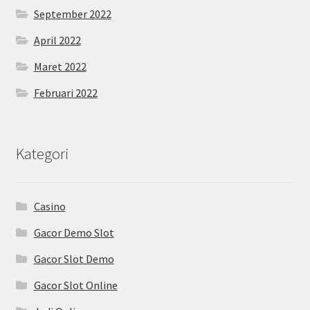
September 2022
April 2022
Maret 2022
Februari 2022
Kategori
Casino
Gacor Demo Slot
Gacor Slot Demo
Gacor Slot Online