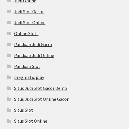
Judi Online
Judi Slot Gacor
Judi Slot Online
Online Slots
Panduan Judi Gacor
Panduan Judi Online
Panduan Slot
pragmatic play
Situs Judi Slot Gacor Demo
Situs Judi Slot Online Gacor
Situs Slot
Situs Slot Online