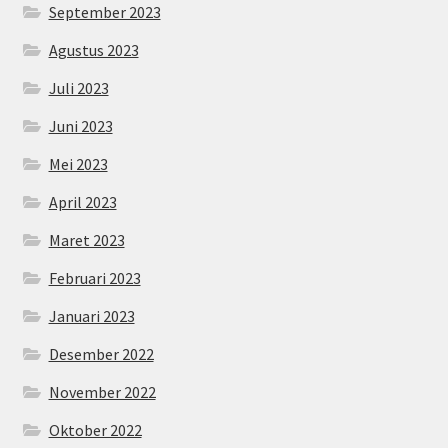
September 2023
Agustus 2023
Juli 2023
Juni 2023
Mei 2023
April 2023
Maret 2023
Februari 2023
Januari 2023
Desember 2022
November 2022
Oktober 2022