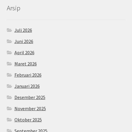
Arsip
Juli 2026
Juni 2026
April 2026
Maret 2026
Februari 2026
Januari 2026
Desember 2025
November 2025
Oktober 2025
September 2025