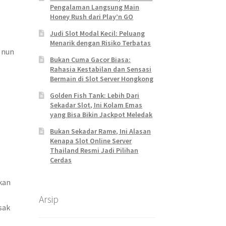
Pengalaman Langsung Main
Honey Rush dari Play’n GO
Judi Slot Modal Kecil: Peluang
Menarik dengan Risiko Terbatas
 nun
Bukan Cuma Gacor Biasa:
Rahasia Kestabilan dan Sensasi
Bermain di Slot Server Hongkong
Golden Fish Tank: Lebih Dari
Sekadar Slot, Ini Kolam Emas
yang Bisa Bikin Jackpot Meledak
Bukan Sekadar Rame, Ini Alasan
Kenapa Slot Online Server
Thailand Resmi Jadi Pilihan
Cerdas
gkan
Arsip
sak