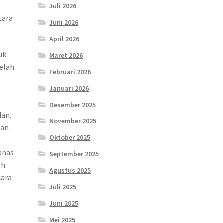
Juli 2026
cara
Juni 2026
April 2026
uk
Maret 2026
nelah
Februari 2026
Januari 2026
Desember 2025
dan.
November 2025
kan
Oktober 2025
anas
September 2025
eh
Agustus 2025
cara
Juli 2025
Juni 2025
Mei 2025