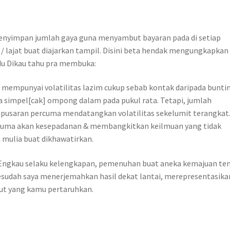
menyimpan jumlah gaya guna menyambut bayaran pada di setiap
 / lajat buat diajarkan tampil. Disini beta hendak mengungkapkan
du Dikau tahu pra membuka:
mempunyai volatilitas lazim cukup sebab kontak daripada bunti
ya simpel[cak] ompong dalam pada pukul rata. Tetapi, jumlah
usaran percuma mendatangkan volatilitas sekelumit terangkat
gil cuma akan kesepadanan & membangkitkan keilmuan yang tidak
 mulia buat dikhawatirkan.
ngkau selaku kelengkapan, pemenuhan buat aneka kemajuan te
sesudah saya menerjemahkan hasil dekat lantai, merepresentasika
lut yang kamu pertaruhkan.