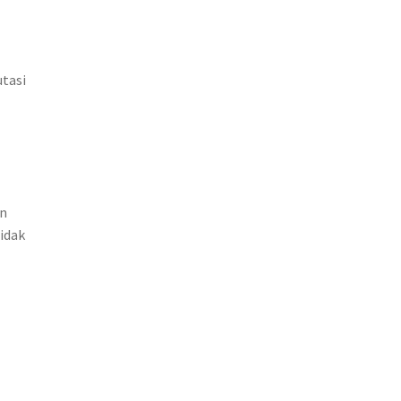
utasi
in
idak