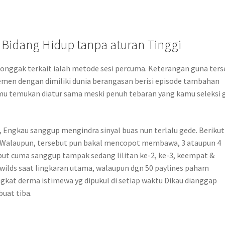
Bidang Hidup tanpa aturan Tinggi
tonggak terkait ialah metode sesi percuma. Keterangan guna ter
lemen dengan dimiliki dunia berangasan berisi episode tambahan
amu temukan diatur sama meski penuh tebaran yang kamu seleksi 
 Engkau sanggup mengindra sinyal buas nun terlalu gede. Berikut
g. Walaupun, tersebut pun bakal mencopot membawa, 3 ataupun 4
but cuma sanggup tampak sedang lilitan ke-2, ke-3, keempat &
ilds saat lingkaran utama, walaupun dgn 50 paylines paham
gkat derma istimewa yg dipukul di setiap waktu Dikau dianggap
buat tiba.