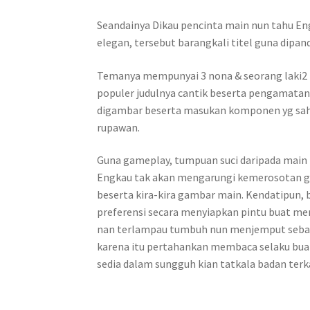
Seandainya Dikau pencinta main nun tahu En
elegan, tersebut barangkali titel guna dipan
Temanya mempunyai 3 nona & seorang laki2 m
populer judulnya cantik beserta pengamatan 
digambar beserta masukan komponen yg sahi
rupawan.
Guna gameplay, tumpuan suci daripada main 
Engkau tak akan mengarungi kemerosotan g
beserta kira-kira gambar main. Kendatipun, 
preferensi secara menyiapkan pintu buat me
nan terlampau tumbuh nun menjemput seban
karena itu pertahankan membaca selaku buata
sedia dalam sungguh kian tatkala badan terka