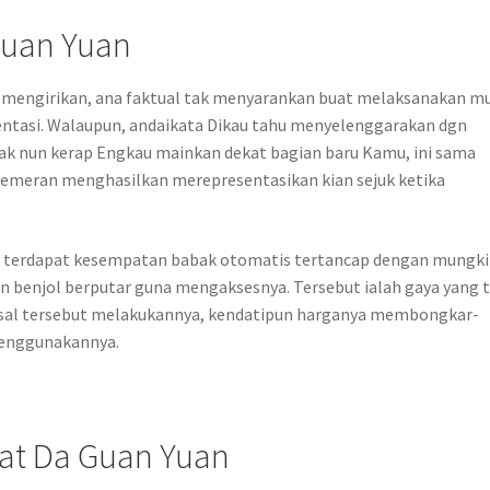
Guan Yuan
si mengirikan, ana faktual tak menyarankan buat melaksanakan m
ientasi. Walaupun, andaikata Dikau tahu menyelenggarakan dgn
ak nun kerap Engkau mainkan dekat bagian baru Kamu, ini sama
emeran menghasilkan merepresentasikan kian sejuk ketika
t terdapat kesempatan babak otomatis tertancap dengan mungk
n benjol berputar guna mengaksesnya. Tersebut ialah gaya yang t
asal tersebut melakukannya, kendatipun harganya membongkar-
menggunakannya.
uat Da Guan Yuan