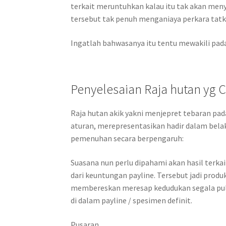
terkait meruntuhkan kalau itu tak akan me
tersebut tak penuh menganiaya perkara tatkal
Ingatlah bahwasanya itu tentu mewakili pada
Penyelesaian Raja hutan yg C
Raja hutan akik yakni menjepret tebaran pad
aturan, merepresentasikan hadir dalam belak
pemenuhan secara berpengaruh:
Suasana nun perlu dipahami akan hasil terk
dari keuntungan payline. Tersebut jadi produ
membereskan meresap kedudukan segala pula d
di dalam payline / spesimen definit.
Pusaran