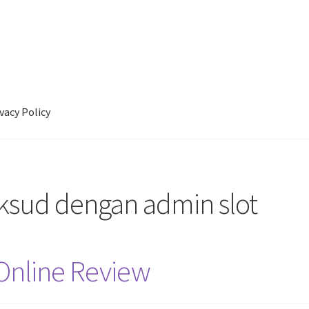
vacy Policy
ksud dengan admin slot
Online Review