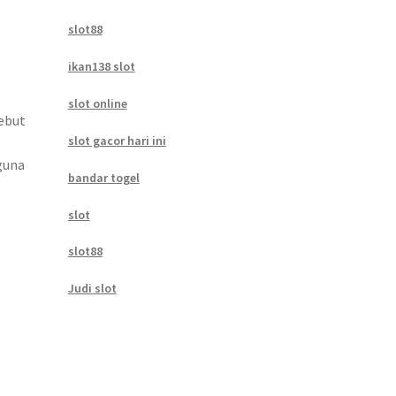
slot88
ikan138 slot
slot online
sebut
slot gacor hari ini
guna
bandar togel
slot
slot88
Judi slot