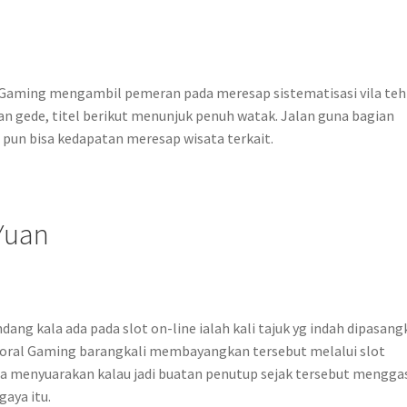
 Gaming mengambil pemeran pada meresap sistematisasi vila teh
n gede, titel berikut menunjuk penuh watak. Jalan guna bagian
 pun bisa kedapatan meresap wisata terkait.
Yuan
ang kala ada pada slot on-line ialah kali tajuk yg indah dipasan
ral Gaming barangkali membayangkan tersebut melalui slot
a menyuarakan kalau jadi buatan penutup sejak tersebut mengga
gaya itu.