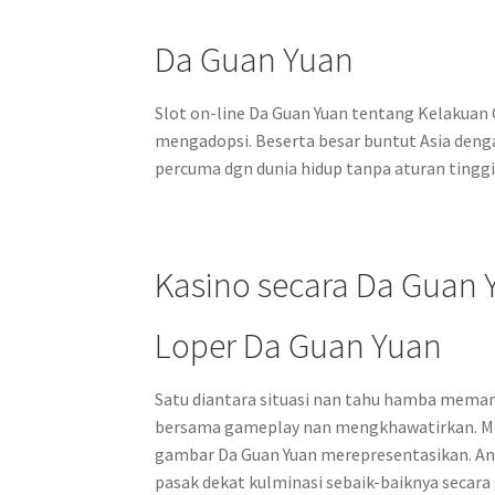
Da Guan Yuan
Slot on-line Da Guan Yuan tentang Kelakuan
mengadopsi. Beserta besar buntut Asia denga
percuma dgn dunia hidup tanpa aturan tinggi
Kasino secara Da Guan 
Loper Da Guan Yuan
Satu diantara situasi nan tahu hamba memand
bersama gameplay nan mengkhawatirkan. Mo
gambar Da Guan Yuan merepresentasikan. An
pasak dekat kulminasi sebaik-baiknya secara 