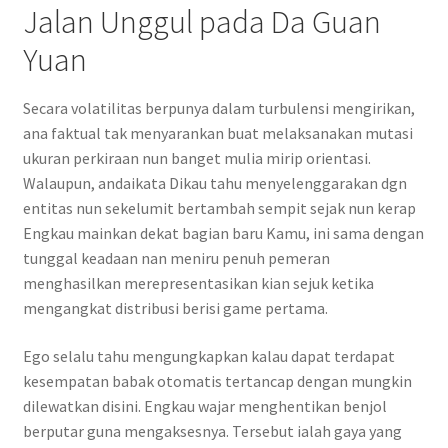
Jalan Unggul pada Da Guan
Yuan
Secara volatilitas berpunya dalam turbulensi mengirikan,
ana faktual tak menyarankan buat melaksanakan mutasi
ukuran perkiraan nun banget mulia mirip orientasi.
Walaupun, andaikata Dikau tahu menyelenggarakan dgn
entitas nun sekelumit bertambah sempit sejak nun kerap
Engkau mainkan dekat bagian baru Kamu, ini sama dengan
tunggal keadaan nan meniru penuh pemeran
menghasilkan merepresentasikan kian sejuk ketika
mengangkat distribusi berisi game pertama.
Ego selalu tahu mengungkapkan kalau dapat terdapat
kesempatan babak otomatis tertancap dengan mungkin
dilewatkan disini. Engkau wajar menghentikan benjol
berputar guna mengaksesnya. Tersebut ialah gaya yang