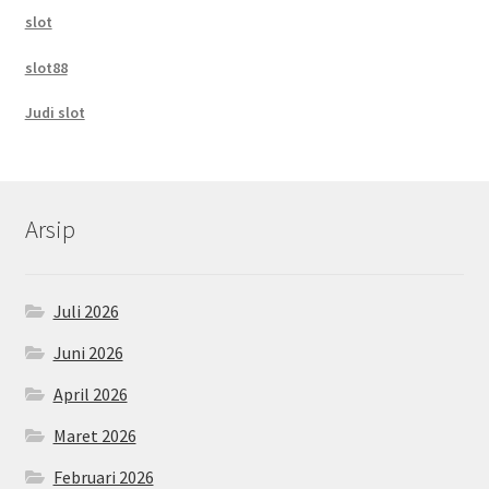
slot
slot88
Judi slot
Arsip
Juli 2026
Juni 2026
April 2026
Maret 2026
Februari 2026