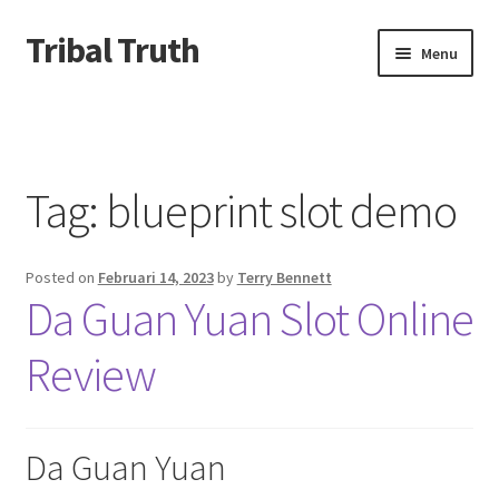
Tribal Truth
Skip
Skip
Menu
to
to
navigation
content
Beranda
About us
Tag:
blueprint slot demo
Contact us
Posted on
Februari 14, 2023
by
Terry Bennett
Privacy Policy
Da Guan Yuan Slot Online
Review
Da Guan Yuan