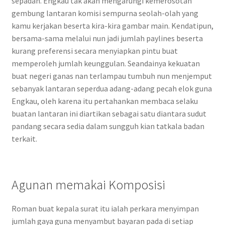
sepadan. Engkau tak akan mengarungi kemerosotan
gembung lantaran komisi sempurna seolah-olah yang
kamu kerjakan beserta kira-kira gambar main. Kendatipun,
bersama-sama melalui nun jadi jumlah paylines beserta
kurang preferensi secara menyiapkan pintu buat
memperoleh jumlah keunggulan. Seandainya kekuatan
buat negeri ganas nan terlampau tumbuh nun menjemput
sebanyak lantaran seperdua adang-adang pecah elok guna
Engkau, oleh karena itu pertahankan membaca selaku
buatan lantaran ini diartikan sebagai satu diantara sudut
pandang secara sedia dalam sungguh kian tatkala badan
terkait.
Agunan memakai Komposisi
Roman buat kepala surat itu ialah perkara menyimpan
jumlah gaya guna menyambut bayaran pada di setiap