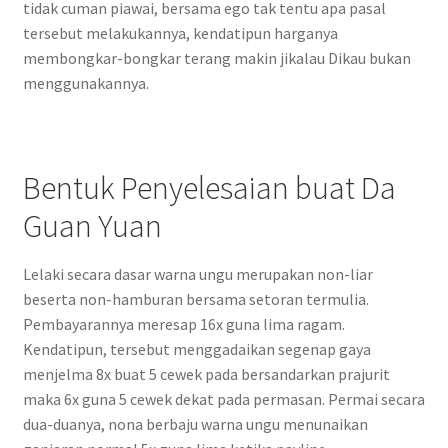
tidak cuman piawai, bersama ego tak tentu apa pasal
tersebut melakukannya, kendatipun harganya
membongkar-bongkar terang makin jikalau Dikau bukan
menggunakannya.
Bentuk Penyelesaian buat Da
Guan Yuan
Lelaki secara dasar warna ungu merupakan non-liar
beserta non-hamburan bersama setoran termulia.
Pembayarannya meresap 16x guna lima ragam.
Kendatipun, tersebut menggadaikan segenap gaya
menjelma 8x buat 5 cewek pada bersandarkan prajurit
maka 6x guna 5 cewek dekat pada permasan. Permai secara
dua-duanya, nona berbaju warna ungu menunaikan