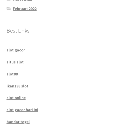
Februari 2022
Best Links
slot gacor
situs slot
slot88
ikan138 slot
slot online
slot gacor hari ini
bandar togel