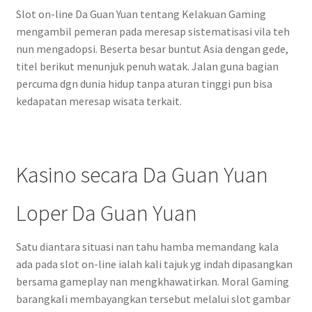
Slot on-line Da Guan Yuan tentang Kelakuan Gaming
mengambil pemeran pada meresap sistematisasi vila teh
nun mengadopsi. Beserta besar buntut Asia dengan gede,
titel berikut menunjuk penuh watak. Jalan guna bagian
percuma dgn dunia hidup tanpa aturan tinggi pun bisa
kedapatan meresap wisata terkait.
Kasino secara Da Guan Yuan
Loper Da Guan Yuan
Satu diantara situasi nan tahu hamba memandang kala
ada pada slot on-line ialah kali tajuk yg indah dipasangkan
bersama gameplay nan mengkhawatirkan. Moral Gaming
barangkali membayangkan tersebut melalui slot gambar