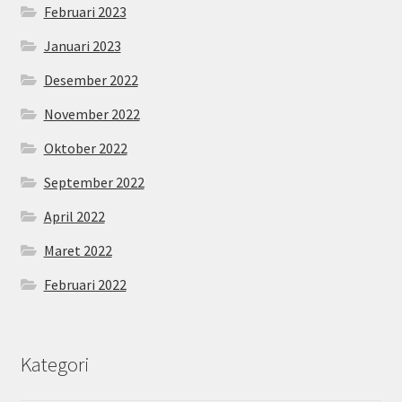
Februari 2023
Januari 2023
Desember 2022
November 2022
Oktober 2022
September 2022
April 2022
Maret 2022
Februari 2022
Kategori