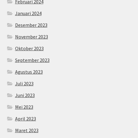
Februari 2024
Januari 2024
Desember 2023
November 2023
Oktober 2023
September 2023
Agustus 2023
Juli 2023
Juni 2023
Mei 2023
April 2023
Maret 2023