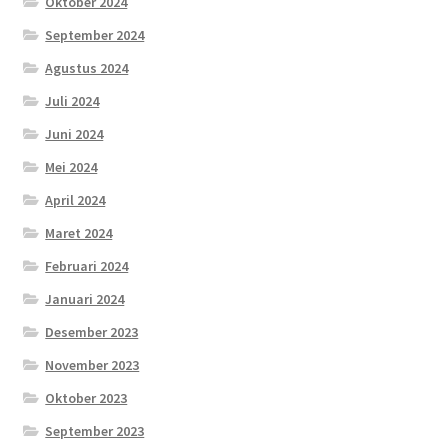
Oktober 2024
September 2024
Agustus 2024
Juli 2024
Juni 2024
Mei 2024
April 2024
Maret 2024
Februari 2024
Januari 2024
Desember 2023
November 2023
Oktober 2023
September 2023