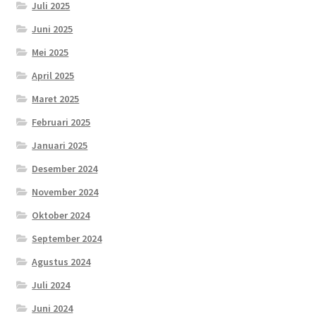
Juli 2025
Juni 2025
Mei 2025
April 2025
Maret 2025
Februari 2025
Januari 2025
Desember 2024
November 2024
Oktober 2024
September 2024
Agustus 2024
Juli 2024
Juni 2024