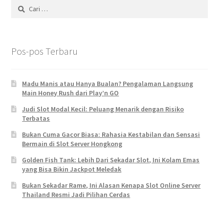
Cari
untuk:
Pos-pos Terbaru
Madu Manis atau Hanya Bualan? Pengalaman Langsung
Main Honey Rush dari Play’n GO
Judi Slot Modal Kecil: Peluang Menarik dengan Risiko
Terbatas
Bukan Cuma Gacor Biasa: Rahasia Kestabilan dan Sensasi
Bermain di Slot Server Hongkong
Golden Fish Tank: Lebih Dari Sekadar Slot, Ini Kolam Emas
yang Bisa Bikin Jackpot Meledak
Bukan Sekadar Rame, Ini Alasan Kenapa Slot Online Server
Thailand Resmi Jadi Pilihan Cerdas