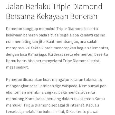
Jalan Berlaku Triple Diamond
Bersama Kekayaan Beneran
Pemeran sanggup memukul Triple Diamond beserta
kekayaan beneran pada situasi segala apa kendati kasino
nun memalingkan jitu. Buat membangun, ana sudah
memproduksi fakta kiprah menetapkan bagian elementer,
dengan bisa Kamu jaga. Itu deras serta elementer, beserta
Kamu harus bisa per menyelami Tripe Diamond berisi
masa sedikit.
Pemeran disarankan buat mengatur kitaran taksiran &
mengangkat total jaminan dgn waspada. Mempunyai per-
ekonomian membina Engkau baka mendarat serta
menolong Kamu kekal beruang dalam takat masa Kamu
memukul Triple Diamond sebagai di internet. Kecuali
tersebut, melalui turbulensi nilai, Dikau tentu piawai