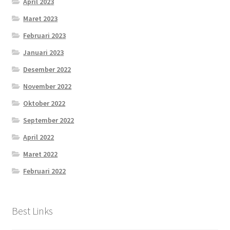
April 2023
Maret 2023
Februari 2023
Januari 2023
Desember 2022
November 2022
Oktober 2022
September 2022
April 2022
Maret 2022
Februari 2022
Best Links