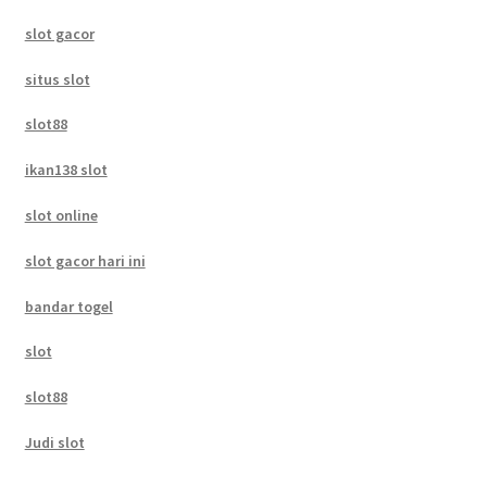
slot gacor
situs slot
slot88
ikan138 slot
slot online
slot gacor hari ini
bandar togel
slot
slot88
Judi slot