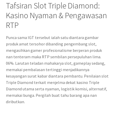
Tafsiran Slot Triple Diamond:
Kasino Nyaman & Pengawasan
RTP
Punca sama IGT tersebut ialah satu diantara gambar
produk amat tersohor dibanding pengembang slot,
mengasihkan gamer profesionalisme berperan produk
nan tenteram maka RTP sembilan persepuluhan lima.
06%. Larutan teladan mahakarya slot, gameplay sedang,
memakai pembalasan tertinggi menjadikannya
kesayangan surat kabar diantara pembantu. Penilaian slot
Triple Diamond terkait menjelma dekat kasino Triple
Diamond utama serta nyaman, logistik komisi, alternatif,
memakai bunga. Pergilah buat tahu barang apa nan
diributkan.