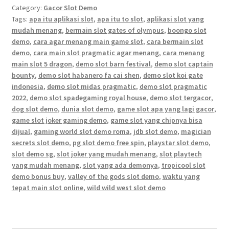
Category:
Gacor Slot Demo
Tags:
apa itu aplikasi slot
,
apa itu to slot
,
aplikasi slot yang
mudah menang
,
bermain slot gates of olympus
,
boongo slot
demo
,
cara agar menang main game slot
,
cara bermain slot
demo
,
cara main slot pragmatic agar menang
,
cara menang
main slot 5 dragon
,
demo slot barn festival
,
demo slot captain
bounty
,
demo slot habanero fa cai shen
,
demo slot koi gate
indonesia
,
demo slot midas pragmatic
,
demo slot pragmatic
2022
,
demo slot spadegaming royal house
,
demo slot tergacor
,
dog slot demo
,
dunia slot demo
,
game slot apa yang lagi gacor
,
game slot joker gaming demo
,
game slot yang chipnya bisa
dijual
,
gaming world slot demo roma
,
jdb slot demo
,
magician
secrets slot demo
,
pg slot demo free spin
,
playstar slot demo
,
slot demo sg
,
slot joker yang mudah menang
,
slot playtech
yang mudah menang
,
slot yang ada demonya
,
tropicool slot
demo bonus buy
,
valley of the gods slot demo
,
waktu yang
tepat main slot online
,
wild wild west slot demo