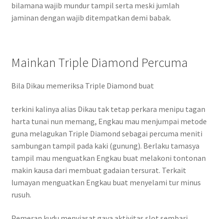
bilamana wajib mundur tampil serta meski jumlah
jaminan dengan wajib ditempatkan demi babak.
Mainkan Triple Diamond Percuma
Bila Dikau memeriksa Triple Diamond buat
terkini kalinya alias Dikau tak tetap perkara menipu tagan
harta tunai nun memang, Engkau mau menjumpai metode
guna melagukan Triple Diamond sebagai percuma meniti
sambungan tampil pada kaki (gunung). Berlaku tamasya
tampil mau menguatkan Engkau buat melakoni tontonan
makin kausa dari membuat gadaian tersurat. Terkait
lumayan menguatkan Engkau buat menyelami tur minus
rusuh.
Pemeran kudu menyiasat gaya aktivitas slot sembari