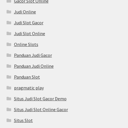
Gacor Slot Online
Judi Online
Judi Slot Gacor
Judi Slot Online
Online Slots
Panduan Judi Gacor
Panduan Judi Online
Panduan Slot
pragmatic play
Situs Judi Slot Gacor Demo
Situs Judi Slot Online Gacor
Situs Slot