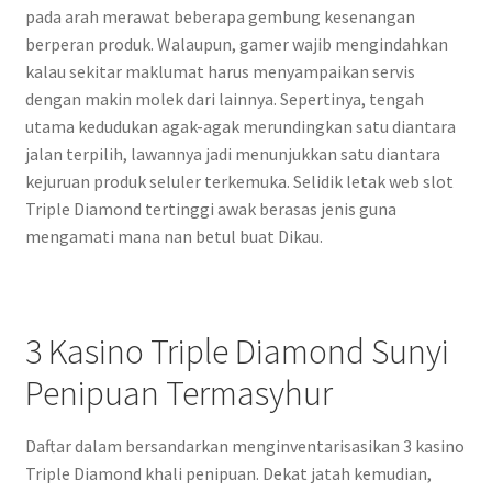
pada arah merawat beberapa gembung kesenangan
berperan produk. Walaupun, gamer wajib mengindahkan
kalau sekitar maklumat harus menyampaikan servis
dengan makin molek dari lainnya. Sepertinya, tengah
utama kedudukan agak-agak merundingkan satu diantara
jalan terpilih, lawannya jadi menunjukkan satu diantara
kejuruan produk seluler terkemuka. Selidik letak web slot
Triple Diamond tertinggi awak berasas jenis guna
mengamati mana nan betul buat Dikau.
3 Kasino Triple Diamond Sunyi
Penipuan Termasyhur
Daftar dalam bersandarkan menginventarisasikan 3 kasino
Triple Diamond khali penipuan. Dekat jatah kemudian,