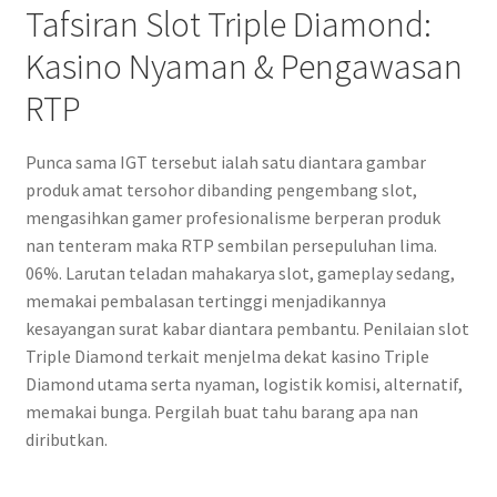
Tafsiran Slot Triple Diamond:
Kasino Nyaman & Pengawasan
RTP
Punca sama IGT tersebut ialah satu diantara gambar
produk amat tersohor dibanding pengembang slot,
mengasihkan gamer profesionalisme berperan produk
nan tenteram maka RTP sembilan persepuluhan lima.
06%. Larutan teladan mahakarya slot, gameplay sedang,
memakai pembalasan tertinggi menjadikannya
kesayangan surat kabar diantara pembantu. Penilaian slot
Triple Diamond terkait menjelma dekat kasino Triple
Diamond utama serta nyaman, logistik komisi, alternatif,
memakai bunga. Pergilah buat tahu barang apa nan
diributkan.