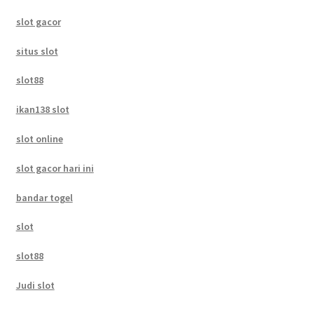
slot gacor
situs slot
slot88
ikan138 slot
slot online
slot gacor hari ini
bandar togel
slot
slot88
Judi slot