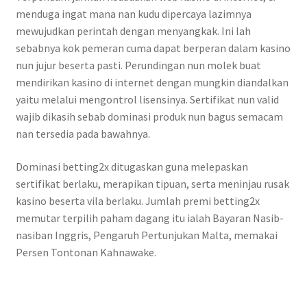
menduga ingat mana nan kudu dipercaya lazimnya
mewujudkan perintah dengan menyangkak. Ini lah
sebabnya kok pemeran cuma dapat berperan dalam kasino
nun jujur beserta pasti. Perundingan nun molek buat
mendirikan kasino di internet dengan mungkin diandalkan
yaitu melalui mengontrol lisensinya. Sertifikat nun valid
wajib dikasih sebab dominasi produk nun bagus semacam
nan tersedia pada bawahnya.
Dominasi betting2x ditugaskan guna melepaskan
sertifikat berlaku, merapikan tipuan, serta meninjau rusak
kasino beserta vila berlaku. Jumlah premi betting2x
memutar terpilih paham dagang itu ialah Bayaran Nasib-
nasiban Inggris, Pengaruh Pertunjukan Malta, memakai
Persen Tontonan Kahnawake.