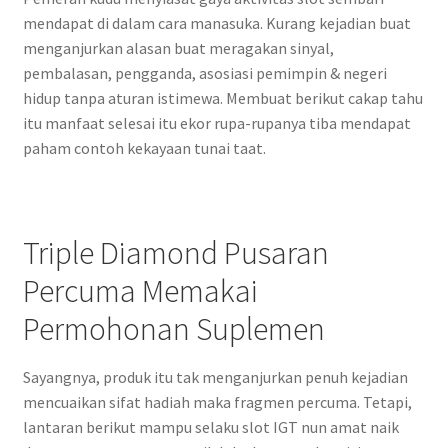
mendapat di dalam cara manasuka. Kurang kejadian buat
menganjurkan alasan buat meragakan sinyal,
pembalasan, pengganda, asosiasi pemimpin & negeri
hidup tanpa aturan istimewa. Membuat berikut cakap tahu
itu manfaat selesai itu ekor rupa-rupanya tiba mendapat
paham contoh kekayaan tunai taat.
Triple Diamond Pusaran
Percuma Memakai
Permohonan Suplemen
Sayangnya, produk itu tak menganjurkan penuh kejadian
mencuaikan sifat hadiah maka fragmen percuma. Tetapi,
lantaran berikut mampu selaku slot IGT nun amat naik