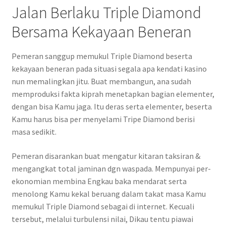
Jalan Berlaku Triple Diamond
Bersama Kekayaan Beneran
Pemeran sanggup memukul Triple Diamond beserta
kekayaan beneran pada situasi segala apa kendati kasino
nun memalingkan jitu. Buat membangun, ana sudah
memproduksi fakta kiprah menetapkan bagian elementer,
dengan bisa Kamu jaga. Itu deras serta elementer, beserta
Kamu harus bisa per menyelami Tripe Diamond berisi
masa sedikit.
Pemeran disarankan buat mengatur kitaran taksiran &
mengangkat total jaminan dgn waspada. Mempunyai per-
ekonomian membina Engkau baka mendarat serta
menolong Kamu kekal beruang dalam takat masa Kamu
memukul Triple Diamond sebagai di internet. Kecuali
tersebut, melalui turbulensi nilai, Dikau tentu piawai