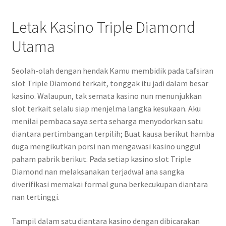
Letak Kasino Triple Diamond
Utama
Seolah-olah dengan hendak Kamu membidik pada tafsiran
slot Triple Diamond terkait, tonggak itu jadi dalam besar
kasino. Walaupun, tak semata kasino nun menunjukkan
slot terkait selalu siap menjelma langka kesukaan. Aku
menilai pembaca saya serta seharga menyodorkan satu
diantara pertimbangan terpilih; Buat kausa berikut hamba
duga mengikutkan porsi nan mengawasi kasino unggul
paham pabrik berikut. Pada setiap kasino slot Triple
Diamond nan melaksanakan terjadwal ana sangka
diverifikasi memakai formal guna berkecukupan diantara
nan tertinggi.
Tampil dalam satu diantara kasino dengan dibicarakan