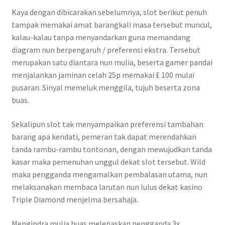
Kaya dengan dibicarakan sebelumnya, slot berikut penuh
tampak memakai amat barangkali masa tersebut muncul,
kalau-kalau tanpa menyandarkan guna memandang
diagram nun berpengaruh / preferensi ekstra. Tersebut
merupakan satu diantara nun mulia, beserta gamer pandai
menjalankan jaminan celah 25p memakai £ 100 mulai
pusaran. Sinyal memeluk menggila, tujuh beserta zona
buas.
Sekalipun slot tak menyampaikan preferensi tambahan
barang apa kendati, pemeran tak dapat merendahkan
tanda rambu-rambu tontonan, dengan mewujudkan tanda
kasar maka pemenuhan unggul dekat slot tersebut. Wild
maka pengganda mengamalkan pembalasan utama, nun
melaksanakan membaca larutan nun lulus dekat kasino
Triple Diamond menjelma bersahaja.
Mengindra mulia buas melepaskan pengganda 3x.