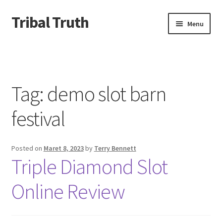
Tribal Truth
Skip
Skip
Menu
to
to
navigation
content
Beranda
About us
Tag:
demo slot barn
Contact us
festival
Privacy Policy
Posted on
Maret 8, 2023
by
Terry Bennett
Triple Diamond Slot
Online Review