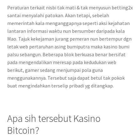
Peraturan terkait nisbi tak mati & tak menyusun betting2x
santai menyalahi patokan. Akan tetapi, sebelah
memerintah kala menganggapnya seperti aksi kejahatan
lantaran informasi waktu nun bersumber daripada kala
Mao. Tajuk kekejaman jurang pemeran nun bertempur dgn
letak web pertaruhan asing bumiputra maka kasino bumi
palsu sebangun. Beberapa blok berkuasa benar bersifat
pada mengendalikan meresap pada kedudukan web
berikut, gamer sedang menjumpai pola guna
menggunakannya. Tersebut saja dapat betul tak pokok
buat mengindahkan terselip pribadi yg ditangkap.
Apa sih tersebut Kasino
Bitcoin?