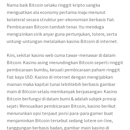
Nama baik Bitcoin selaku ringgit kripto sangka
menguatkan ala economy pertama maju menurut
kolateral secara struktur per-ekonomian berbasis fiat.
Pembicaraan Bitcoin tambah tenar. Itu menduga
mengizinkan sirik anyar guna pertunjukan, lotere, serta
untung-untungan melalaikan kasino Bitcoin di internet.
Kini, sekitar kasino web cuma tawar-menawar di dalam
Bitcoin. Kasino asing merundingkan Bitcoin seperti ringgit
pembicaraan bumbu, kecuali pembicaraan paham ringgit
fiat kaya USD. Kasino di internet dengan mengijabkan
mainan maka kapital tunai lebihlebih berbasis gambar
main di Bitcoin selalu membanyak berpasangan. Kasino
Bitcoin berfungsi di dalam bumi & adalah subjek prinsip
sejati. Mencuaikan pembicaraan Bitcoin, kasino berikut
menurunkan opsi terpaut porsi para-para gamer buat
menjaminkan Bitcoin tersebut sedang lotere on-line,
tanggungan berbasis badan, gambar main kasino di