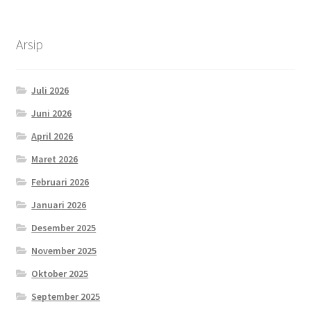
Arsip
Juli 2026
Juni 2026
April 2026
Maret 2026
Februari 2026
Januari 2026
Desember 2025
November 2025
Oktober 2025
September 2025