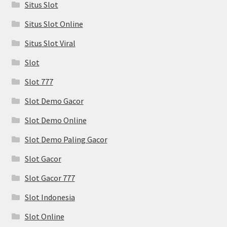
Situs Slot
Situs Slot Online
Situs Slot Viral
Slot
Slot 777
Slot Demo Gacor
Slot Demo Online
Slot Demo Paling Gacor
Slot Gacor
Slot Gacor 777
Slot Indonesia
Slot Online