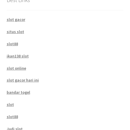
slot gacor
situs slot
slot88
ikan138 slot
slot online
slot gacor hari ini
bandar togel
slot
slot88
Judi slot