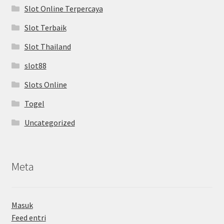
Slot Online Terpercaya
Slot Terbaik
Slot Thailand
slot88
Slots Online
Togel
Uncategorized
Meta
Masuk
Feed entri