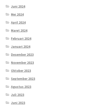
Juni 2024
Mei 2024
April 2024
Maret 2024
Februari 2024
Januari 2024
Desember 2023
November 2023
Oktober 2023
September 2023
Agustus 2023
Juli 2023
Juni 2023