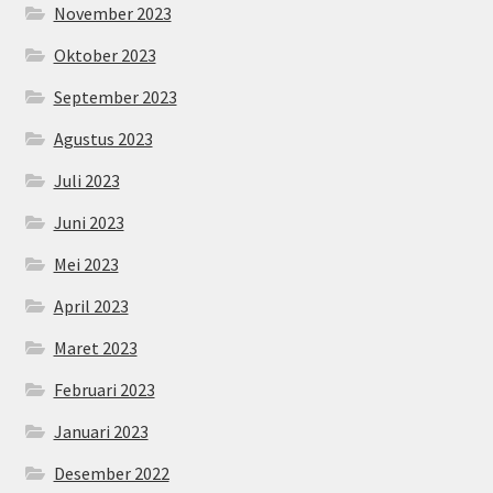
November 2023
Oktober 2023
September 2023
Agustus 2023
Juli 2023
Juni 2023
Mei 2023
April 2023
Maret 2023
Februari 2023
Januari 2023
Desember 2022