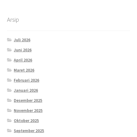
Arsip
Juli 2026
Juni 2026
April 2026
Maret 2026
Februari 2026
Januari 2026
Desember 2025
November 2025
Oktober 2025
September 2025