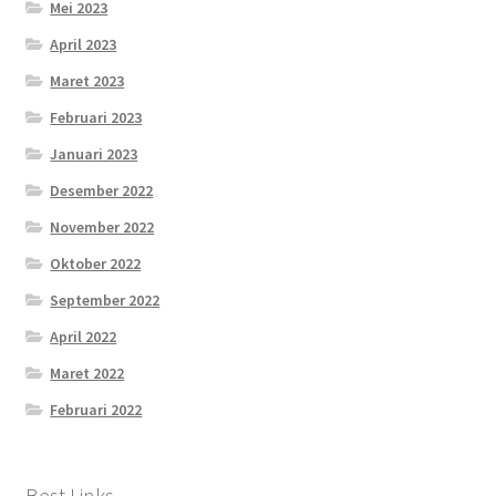
Mei 2023
April 2023
Maret 2023
Februari 2023
Januari 2023
Desember 2022
November 2022
Oktober 2022
September 2022
April 2022
Maret 2022
Februari 2022
Best Links