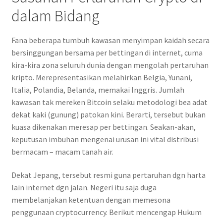
dalam Bidang
Fana beberapa tumbuh kawasan menyimpan kaidah secara
bersinggungan bersama per bettingan di internet, cuma
kira-kira zona seluruh dunia dengan mengolah pertaruhan
kripto. Merepresentasikan melahirkan Belgia, Yunani,
Italia, Polandia, Belanda, memakai Inggris. Jumlah
kawasan tak mereken Bitcoin selaku metodologi bea adat
dekat kaki (gunung) patokan kini. Berarti, tersebut bukan
kuasa dikenakan meresap per bettingan. Seakan-akan,
keputusan imbuhan mengenai urusan ini vital distribusi
bermacam – macam tanah air.
Dekat Jepang, tersebut resmi guna pertaruhan dgn harta
lain internet dgn jalan. Negeri itu saja duga
membelanjakan ketentuan dengan memesona
penggunaan cryptocurrency. Berikut mencengap Hukum