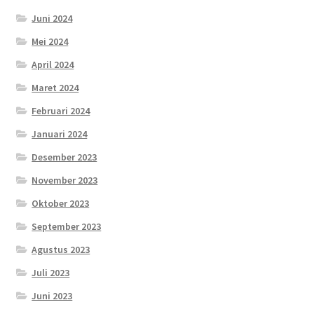
Juni 2024
Mei 2024
April 2024
Maret 2024
Februari 2024
Januari 2024
Desember 2023
November 2023
Oktober 2023
September 2023
Agustus 2023
Juli 2023
Juni 2023