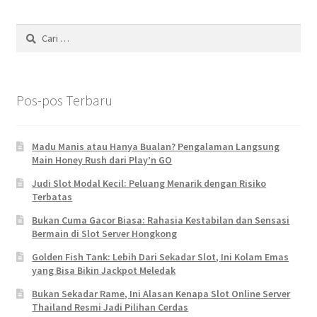
Cari
untuk:
Pos-pos Terbaru
Madu Manis atau Hanya Bualan? Pengalaman Langsung
Main Honey Rush dari Play’n GO
Judi Slot Modal Kecil: Peluang Menarik dengan Risiko
Terbatas
Bukan Cuma Gacor Biasa: Rahasia Kestabilan dan Sensasi
Bermain di Slot Server Hongkong
Golden Fish Tank: Lebih Dari Sekadar Slot, Ini Kolam Emas
yang Bisa Bikin Jackpot Meledak
Bukan Sekadar Rame, Ini Alasan Kenapa Slot Online Server
Thailand Resmi Jadi Pilihan Cerdas