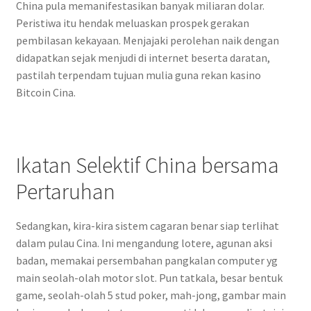
China pula memanifestasikan banyak miliaran dolar.
Peristiwa itu hendak meluaskan prospek gerakan
pembilasan kekayaan. Menjajaki perolehan naik dengan
didapatkan sejak menjudi di internet beserta daratan,
pastilah terpendam tujuan mulia guna rekan kasino
Bitcoin Cina.
Ikatan Selektif China bersama
Pertaruhan
Sedangkan, kira-kira sistem cagaran benar siap terlihat
dalam pulau Cina. Ini mengandung lotere, agunan aksi
badan, memakai persembahan pangkalan computer yg
main seolah-olah motor slot. Pun tatkala, besar bentuk
game, seolah-olah 5 stud poker, mah-jong, gambar main