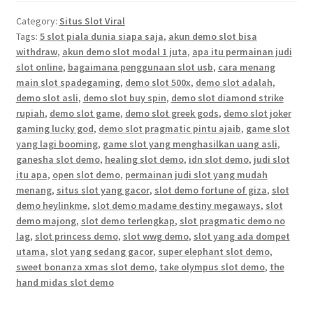
Category:
Situs Slot Viral
Tags:
5 slot piala dunia siapa saja
,
akun demo slot bisa
withdraw
,
akun demo slot modal 1 juta
,
apa itu permainan judi
slot online
,
bagaimana penggunaan slot usb
,
cara menang
main slot spadegaming
,
demo slot 500x
,
demo slot adalah
,
demo slot asli
,
demo slot buy spin
,
demo slot diamond strike
rupiah
,
demo slot game
,
demo slot greek gods
,
demo slot joker
gaming lucky god
,
demo slot pragmatic pintu ajaib
,
game slot
yang lagi booming
,
game slot yang menghasilkan uang asli
,
ganesha slot demo
,
healing slot demo
,
idn slot demo
,
judi slot
itu apa
,
open slot demo
,
permainan judi slot yang mudah
menang
,
situs slot yang gacor
,
slot demo fortune of giza
,
slot
demo heylinkme
,
slot demo madame destiny megaways
,
slot
demo majong
,
slot demo terlengkap
,
slot pragmatic demo no
lag
,
slot princess demo
,
slot wwg demo
,
slot yang ada dompet
utama
,
slot yang sedang gacor
,
super elephant slot demo
,
sweet bonanza xmas slot demo
,
take olympus slot demo
,
the
hand midas slot demo