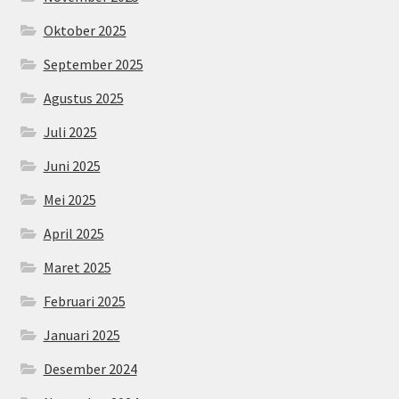
Oktober 2025
September 2025
Agustus 2025
Juli 2025
Juni 2025
Mei 2025
April 2025
Maret 2025
Februari 2025
Januari 2025
Desember 2024