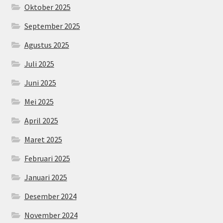
Oktober 2025
September 2025
Agustus 2025
Juli 2025
Juni 2025
Mei 2025
April 2025
Maret 2025
Februari 2025
Januari 2025
Desember 2024
November 2024