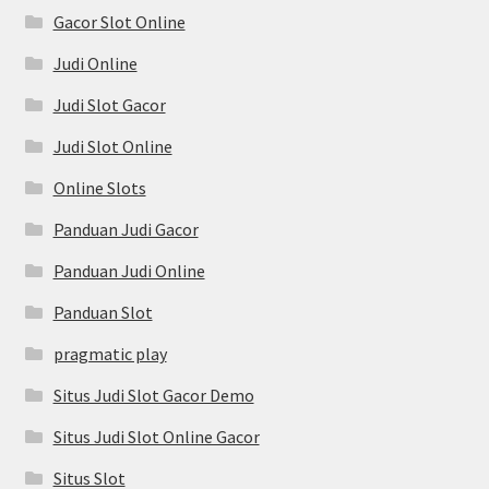
Gacor Slot Online
Judi Online
Judi Slot Gacor
Judi Slot Online
Online Slots
Panduan Judi Gacor
Panduan Judi Online
Panduan Slot
pragmatic play
Situs Judi Slot Gacor Demo
Situs Judi Slot Online Gacor
Situs Slot