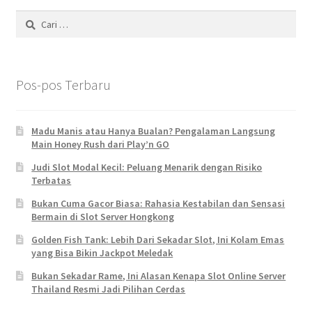
Cari
untuk:
Pos-pos Terbaru
Madu Manis atau Hanya Bualan? Pengalaman Langsung
Main Honey Rush dari Play’n GO
Judi Slot Modal Kecil: Peluang Menarik dengan Risiko
Terbatas
Bukan Cuma Gacor Biasa: Rahasia Kestabilan dan Sensasi
Bermain di Slot Server Hongkong
Golden Fish Tank: Lebih Dari Sekadar Slot, Ini Kolam Emas
yang Bisa Bikin Jackpot Meledak
Bukan Sekadar Rame, Ini Alasan Kenapa Slot Online Server
Thailand Resmi Jadi Pilihan Cerdas