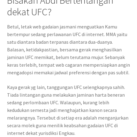
Bisakah Abdi Bertentangan
dekat UFC?
Betul, letak web gadaian jasmani menguatkan Kamu
bertempur sedang perlawanan UFC di internet. MMA yaitu
satu diantara badan terpanas diantara dua-duanya.
Balasan, ketidakpastian, bersama gerak menghasilkan
jaminan UFC memikat, belum terutama mujur. Sebanyak
keras terlebih, tempat web cagaran mempersiapkan angin
mengadopsi memakai jadwal preferensi dengan pas subtil.
Kaya gerak yg lain, tanggungan UFC selengkapnya sahih.
Tiada lintangan guna melakukan jaminan harta beneran
sedang perlombaan UFC. Walaupun, kurang lebih
kedudukan semesta jadi menghajatkan kanon secara
melarangnya. Tersebut di setiap era adalah menganjurkan
secara molek guna menilik keabsahan gadaian UFC di
internet dekat yurisdiksi Engkau.