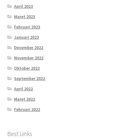
April 2023
Maret 2023
Februari 2023
Januari 2023
Desember 2022
November 2022
Oktober 2022
September 2022
April 2022
Maret 2022
Februari 2022
Best Links