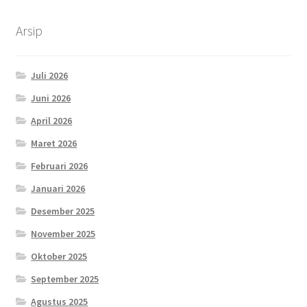
Arsip
Juli 2026
Juni 2026
April 2026
Maret 2026
Februari 2026
Januari 2026
Desember 2025
November 2025
Oktober 2025
September 2025
Agustus 2025