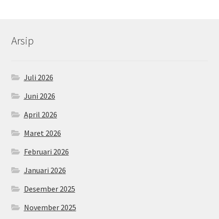
Arsip
Juli 2026
Juni 2026
April 2026
Maret 2026
Februari 2026
Januari 2026
Desember 2025
November 2025