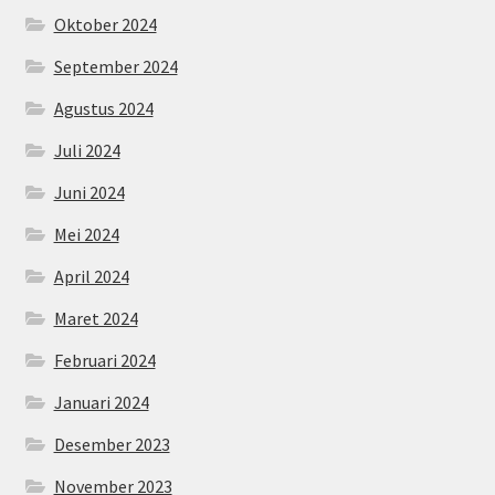
Oktober 2024
September 2024
Agustus 2024
Juli 2024
Juni 2024
Mei 2024
April 2024
Maret 2024
Februari 2024
Januari 2024
Desember 2023
November 2023