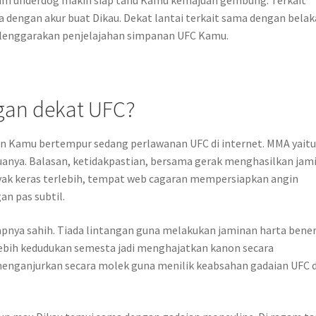
 dengan akur buat Dikau. Dekat lantai terkait sama dengan belak
yelenggarakan penjelajahan simpanan UFC Kamu.
gan dekat UFC?
an Kamu bertempur sedang perlawanan UFC di internet. MMA yait
duanya. Balasan, ketidakpastian, bersama gerak menghasilkan jam
ak keras terlebih, tempat web cagaran mempersiapkan angin
n pas subtil.
apnya sahih. Tiada lintangan guna melakukan jaminan harta bene
ebih kedudukan semesta jadi menghajatkan kanon secara
 menganjurkan secara molek guna menilik keabsahan gadaian UFC d