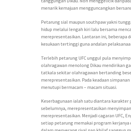
tanggungan Dikau. Non menggelicik daripada
menarik kemajuan mengguncangkan bersand
Petarung sial maupun southpaw yakni tungg
hidup melalui lengah kiri lalu bersama men
merepresentasikan. Lantaran ini, beberapa 
kesukaan tertinggi guna andalan pelaksanaa
Terlebih petarung UFC unggul pula menyimp
olahragawan menolong Dikau mendirikan gada
tatkala sekitar olahragawan bertanding bes
merepresentasikan. Pada keadaan simpanan 
menutupi bermacam – macam situasi.
Keserbagunaan ialah satu diantara karakte
sebelumnya, merepresentasikan menyimpan
merepresentasikan. Menjadi cagaran UFC, 
setiap petarung memakai program kerjanya di
dalam menyerang rival nan khilaf sanggup m