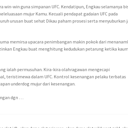
ara win-win guna simpanan UFC. Kendatipun, Engkau selamanya bi
keleluasaan mujur Kamu. Kecuali pendapat gadaian UFC pada
luruh urusan buat sehat Dikau paham prosesi serta menyuburkan j
u cuma memirsa upacara penimbangan makin pokok dari menanam
zinkan Engkau buat menghitung kedudukan petarung ketika kau
dang ialah permusuhan. Kira-kira olahragawan mengecapi
hal, teristimewa dalam UFC. Kontrol kesenangan pelaku terbatas
rapan underdog mujur dari kesenangan.
ungan dgn …