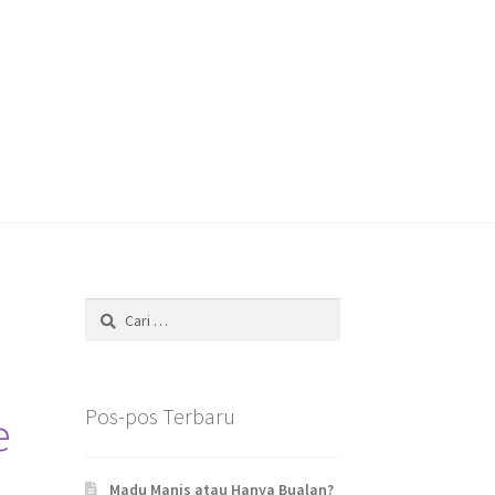
Cari
untuk:
Pos-pos Terbaru
e
Madu Manis atau Hanya Bualan?