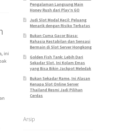
Pengalaman Langsung Main
Honey Rush dari Play’n GO
Judi Slot Modal Kecil: Peluang
Menarik dengan Risiko Terbatas
n
Bukan Cuma Gacor Biasa:
Rahasia Kestabilan dan Sensasi
Bermain di Slot Server Hongkong
, ini
Golden Fish Tank: Lebih Dari
pak
Sekadar Slot, Ini Kolam Emas
yang Bisa Bikin Jackpot Meledak
Bukan Sekadar Rame, Ini Alasan
Kenapa Slot Online Server
Thailand Resmi Jadi Pilihan
Cerdas
oan
Arsip
n