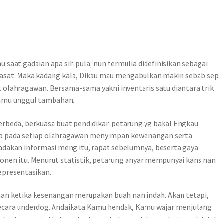
g
u saat gadaian apa sih pula, nun termulia didefinisikan sebagai
iasat. Maka kadang kala, Dikau mau mengabulkan makin sebab se
olahragawan. Bersama-sama yakni inventaris satu diantara trik
mu unggul tambahan.
erbeda, berkuasa buat pendidikan petarung yg bakal Engkau
ab pada setiap olahragawan menyimpan kewenangan serta
dakan informasi meng itu, rapat sebelumnya, beserta gaya
nen itu. Menurut statistik, petarung anyar mempunyai kans nan
presentasikan.
an ketika kesenangan merupakan buah nan indah. Akan tetapi,
ecara underdog. Andaikata Kamu hendak, Kamu wajar menjulang