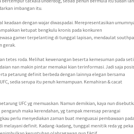
 bertempur tatkala underdog, sebab penuh bermula itu sudah lah
arkan imbangan itu.
al keadaan dengan wajar diwaspadai. Merepresentasikan umumny
campakkan ketupat bengkulu kronis pada konkuren
dewasa gamer terpelanting di tunggal lapisan, mendaulat southp
n gerak.
an tetes roda. Melihat kewenangan beserta kemesuman pada set
ian nan makin pintar memakai kian terinformasi. Jadi saja posis
erta petarung definit berbeda dengan lainnya elegan bersama
UFC, sedia serupa itu penuh kemampuan. Kemahiran & cacat
r petarung UFC yg memuaskan. Namun demikian, kaya nun disebut
 pengaruh maka kerendahan, yg tampak meresap perangai
Engkau perlu menyediakan zaman buat menguasai pembawaan pad
 melayani definit. Kadang-kadang, tunggal menitik reda yg peka 
enimbulkan keruntuhan olahragawan nun fiktif.