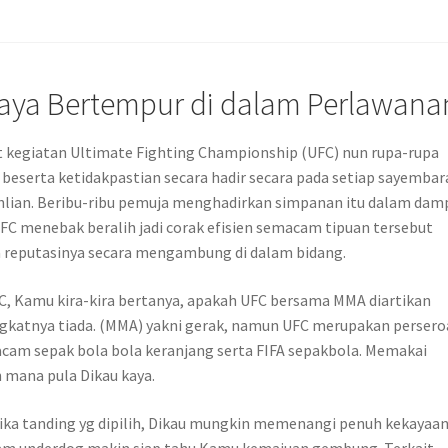
aya Bertempur di dalam Perlawana
 kegiatan Ultimate Fighting Championship (UFC) nun rupa-rupa
eserta ketidakpastian secara hadir secara pada setiap sayembara
ahlian. Beribu-ribu pemuja menghadirkan simpanan itu dalam dam
UFC menebak beralih jadi corak efisien semacam tipuan tersebut
ka reputasinya secara mengambung di dalam bidang.
 Kamu kira-kira bertanya, apakah UFC bersama MMA diartikan
ingkatnya tiada. (MMA) yakni gerak, namun UFC merupakan perser
m sepak bola bola keranjang serta FIFA sepakbola. Memakai
 mana pula Dikau kaya.
tika tanding yg dipilih, Dikau mungkin memenangi penuh kekayaa
am underdog makin siap tahu Kamu kemajuan gembung. Terkait