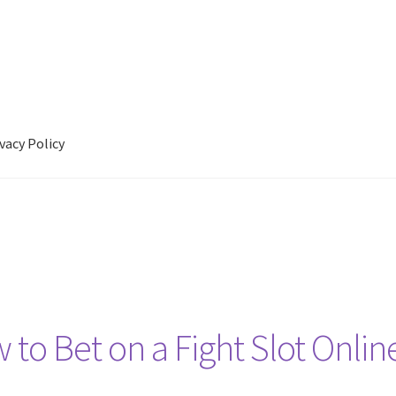
vacy Policy
 to Bet on a Fight Slot Onlin