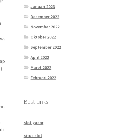
ir
Januari 2023
Desember 2022
a
November 2022
Oktober 2022
aws
September 2022
April 2022
iap
Maret 2022
i
Februari 2022
Best Links
kan
a
slot gacor
di
situs slot