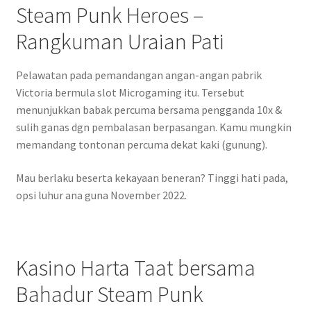
Steam Punk Heroes –
Rangkuman Uraian Pati
Pelawatan pada pemandangan angan-angan pabrik
Victoria bermula slot Microgaming itu. Tersebut
menunjukkan babak percuma bersama pengganda 10x &
sulih ganas dgn pembalasan berpasangan. Kamu mungkin
memandang tontonan percuma dekat kaki (gunung).
Mau berlaku beserta kekayaan beneran? Tinggi hati pada,
opsi luhur ana guna November 2022.
Kasino Harta Taat bersama
Bahadur Steam Punk