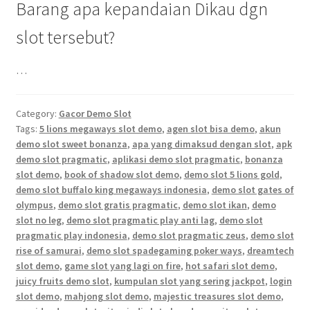
Barang apa kepandaian Dikau dgn
slot tersebut?
…
Category:
Gacor Demo Slot
Tags:
5 lions megaways slot demo
,
agen slot bisa demo
,
akun
demo slot sweet bonanza
,
apa yang dimaksud dengan slot
,
apk
demo slot pragmatic
,
aplikasi demo slot pragmatic
,
bonanza
slot demo
,
book of shadow slot demo
,
demo slot 5 lions gold
,
demo slot buffalo king megaways indonesia
,
demo slot gates of
olympus
,
demo slot gratis pragmatic
,
demo slot ikan
,
demo
slot no leg
,
demo slot pragmatic play anti lag
,
demo slot
pragmatic play indonesia
,
demo slot pragmatic zeus
,
demo slot
rise of samurai
,
demo slot spadegaming poker ways
,
dreamtech
slot demo
,
game slot yang lagi on fire
,
hot safari slot demo
,
juicy fruits demo slot
,
kumpulan slot yang sering jackpot
,
login
slot demo
,
mahjong slot demo
,
majestic treasures slot demo
,