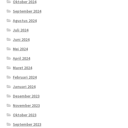
Oktober 2024
September 2024
Agustus 2024
Juli 2024
Juni 2024
Mei 2024
April 2024
Maret 2024
Februari 2024
Januari 2024
Desember 2023
November 2023
Oktober 2023
September 2023