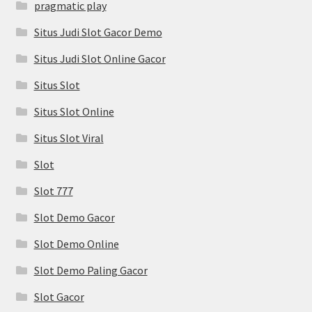
pragmatic play
Situs Judi Slot Gacor Demo
Situs Judi Slot Online Gacor
Situs Slot
Situs Slot Online
Situs Slot Viral
Slot
Slot 777
Slot Demo Gacor
Slot Demo Online
Slot Demo Paling Gacor
Slot Gacor