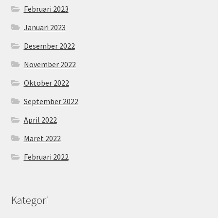
Februari 2023
Januari 2023
Desember 2022
November 2022
Oktober 2022
September 2022
April 2022
Maret 2022
Februari 2022
Kategori