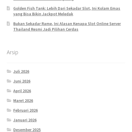
Golden Fish Tank: Lebih Dari Sekadar Slot, Ini Kolam Emas
yang Bisa Bikin Jackpot Meledak
Bukan Sekadar Rame, Ini Alasan Kenapa Slot Online Server
Thailand Resmi Jadi Pilihan Cerdas
Arsip
Juli 2026
Juni 2026
April 2026
Maret 2026
Februari 2026
Januari 2026
Desember 2025