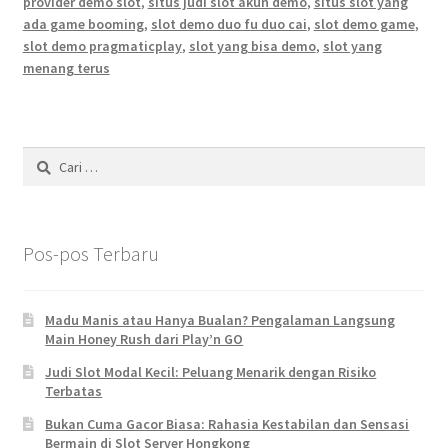
provider demo slot
,
situs judi slot akun demo
,
situs slot yang
ada game booming
,
slot demo duo fu duo cai
,
slot demo game
,
slot demo pragmaticplay
,
slot yang bisa demo
,
slot yang
menang terus
Cari
untuk:
Pos-pos Terbaru
Madu Manis atau Hanya Bualan? Pengalaman Langsung
Main Honey Rush dari Play’n GO
Judi Slot Modal Kecil: Peluang Menarik dengan Risiko
Terbatas
Bukan Cuma Gacor Biasa: Rahasia Kestabilan dan Sensasi
Bermain di Slot Server Hongkong