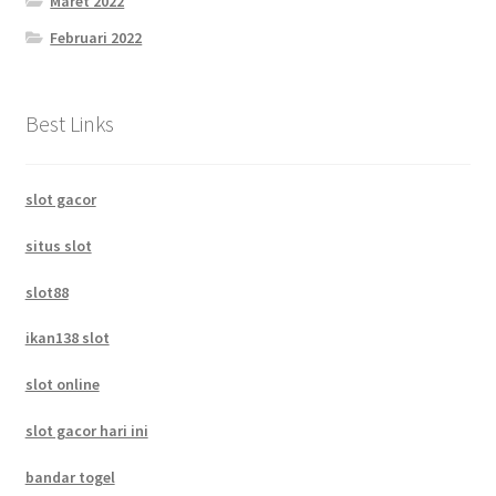
Maret 2022
Februari 2022
Best Links
slot gacor
situs slot
slot88
ikan138 slot
slot online
slot gacor hari ini
bandar togel