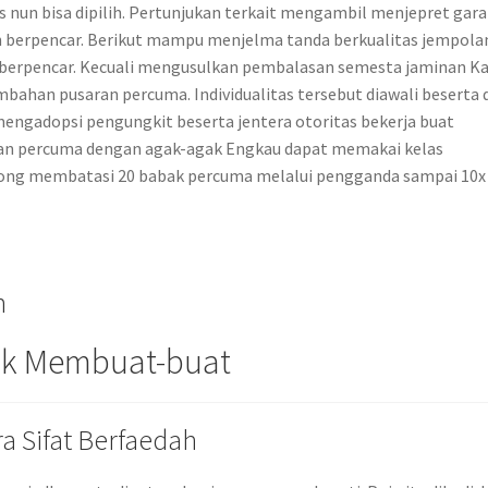
es nun bisa dipilih. Pertunjukan terkait mengambil menjepret gar
berpencar. Berikut mampu menjelma tanda berkualitas jempola
berpencar. Kecuali mengusulkan pembalasan semesta jaminan K
han pusaran percuma. Individualitas tersebut diawali beserta 
ngadopsi pengungkit beserta jentera otoritas bekerja buat
 percuma dengan agak-agak Engkau dapat memakai kelas
ng membatasi 20 babak percuma melalui pengganda sampai 10x 
n
uk Membuat-buat
ra Sifat Berfaedah