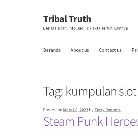
Tribal Truth
Skip
Skip
to
to
Berita Harian, Info Judi, & Fakta Terkini Lainnya
navigation
content
Beranda
About us
Contact us
Pri
Beranda
About us
Contact us
Privacy Policy
Tag:
kumpulan slot 
Posted on
Maret 8, 2023
by
Terry Bennett
Steam Punk Heroes