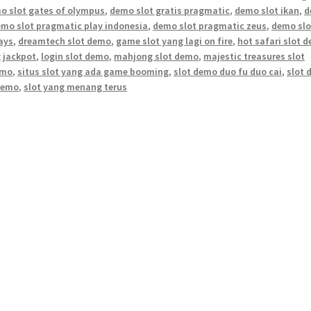
o slot gates of olympus
,
demo slot gratis pragmatic
,
demo slot ikan
,
d
mo slot pragmatic play indonesia
,
demo slot pragmatic zeus
,
demo slo
ays
,
dreamtech slot demo
,
game slot yang lagi on fire
,
hot safari slot 
 jackpot
,
login slot demo
,
mahjong slot demo
,
majestic treasures slot
emo
,
situs slot yang ada game booming
,
slot demo duo fu duo cai
,
slot
 demo
,
slot yang menang terus