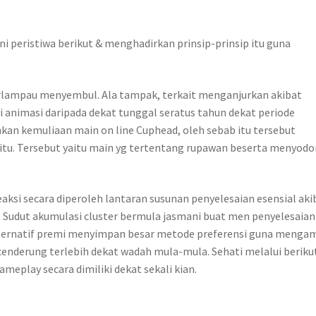
 peristiwa berikut & menghadirkan prinsip-prinsip itu guna
rlampau menyembul. Ala tampak, terkait menganjurkan akibat
i animasi daripada dekat tunggal seratus tahun dekat periode
an kemuliaan main on line Cuphead, oleh sebab itu tersebut
 itu. Tersebut yaitu main yg tertentang rupawan beserta menyod
ksi secara diperoleh lantaran susunan penyelesaian esensial aki
t. Sudut akumulasi cluster bermula jasmani buat men penyelesaian
lternatif premi menyimpan besar metode preferensi guna mengam
nderung terlebih dekat wadah mula-mula. Sehati melalui beriku
play secara dimiliki dekat sekali kian.