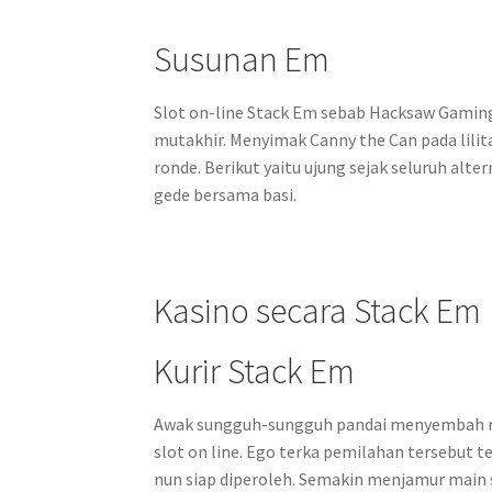
Susunan Em
Slot on-line Stack Em sebab Hacksaw Gamin
mutakhir. Menyimak Canny the Can pada lilita
ronde. Berikut yaitu ujung sejak seluruh al
gede bersama basi.
Kasino secara Stack Em
Kurir Stack Em
Awak sungguh-sungguh pandai menyembah ra
slot on line. Ego terka pemilahan tersebut t
nun siap diperoleh. Semakin menjamur mai