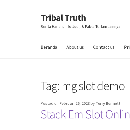
Tribal Truth
Skip
Skip
to
to
Berita Harian, Info Judi, & Fakta Terkini Lainnya
navigation
content
Beranda
About us
Contact us
Pri
Beranda
About us
Contact us
Privacy Policy
Tag:
mg slot demo
Posted on
Februari 26, 2023
by
Terry Bennett
Stack Em Slot Onli