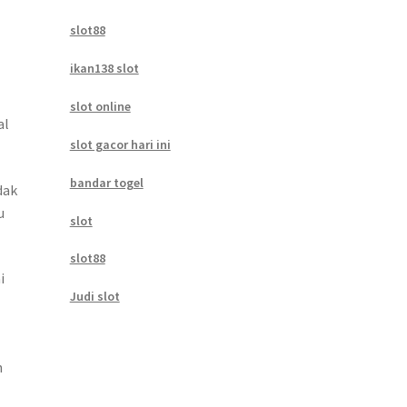
slot88
ikan138 slot
slot online
al
slot gacor hari ini
bandar togel
dak
u
slot
slot88
i
Judi slot
n