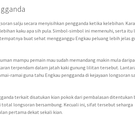
engganda
oran salju secara menyisihkan pengganda ketika kelebihan. Kara
ebihan kaku apa sih pula. Simbol-simbol ini memenuhi, serta itu 
 tempatnya buat sehat mengganggu Engkau peluang lebih jelas g
k cuman mampu pemain mau sudah memandang makin mula daripa
karan terpendam dalam jatah kaki gunung lilitan tersebut. Lantar
ramai-ramai guna tahu Engkau pengganda di kejayaan longsoran sa
anda terkait disatukan kian pokok dari pembalasan ditentukan 
otal longsoran bersambung. Kecuali ini, sifat tersebut seharga
an pertama dekat sekali kian.