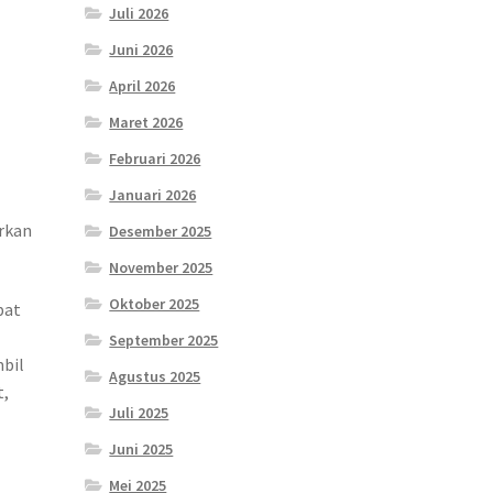
Juli 2026
Juni 2026
April 2026
Maret 2026
Februari 2026
Januari 2026
orkan
Desember 2025
November 2025
Oktober 2025
bat
September 2025
bil
Agustus 2025
t,
Juli 2025
Juni 2025
Mei 2025