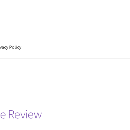
vacy Policy
ne Review