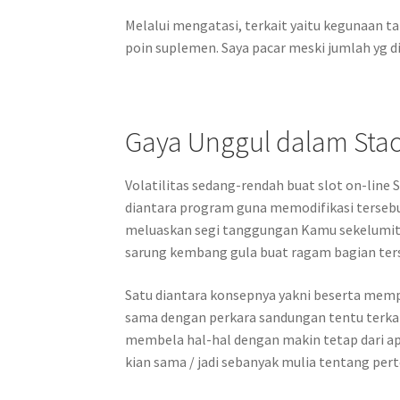
Melalui mengatasi, terkait yaitu kegunaan
poin suplemen. Saya pacar meski jumlah yg d
Gaya Unggul dalam Sta
Volatilitas sedang-rendah buat slot on-line
diantara program guna memodifikasi terse
meluaskan segi tanggungan Kamu sekelumit.
sarung kembang gula buat ragam bagian ter
Satu diantara konsepnya yakni beserta memp
sama dengan perkara sandungan tentu terkabu
membela hal-hal dengan makin tetap dari a
kian sama / jadi sebanyak mulia tentang per