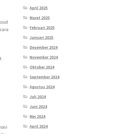
April 2025
Maret 2025
ksud
Februari 2025
cara
Januari 2025
Desember 2024
November 2024
t
Oktober 2024
September 2024
Agustus 2024
Juli 2024
Juni 2024
Mei 2024
April 2024
nasi