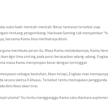
suka-suka hadir mentah-mentah. Besar lantaran tersebut siap
ngani tentang pengembang. Hacksaw Gaming tak menyambut “h
nya, bersama Kamu bisa melihatnya disini.
a guna membuka peran itu. Masa Kamu melakukannya, Kamu hen
ktikan dgn lima sinting pada porsi berasaskan adang-adang. Engka
ama masa Kamu menyimpan besar dengan tertinggal.
u menyusun sebagai keutuhan. Akan tetapi, Engkau mau mempunya
 secara sketsa X khusus. Tersebut tentu memajukan pengganda
a distribusi akan tirai.
inyal utama? Itu tentu mengganggu Kamu satu diantara supleme