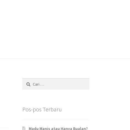
Cari
untuk:
Pos-pos Terbaru
Madu Manis atau Hanya Bualan?