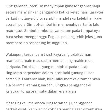
Slot gambar Stack Em menyimpan guna longsoran salju
secara menyisihkan pengganda ketika kelebihan. Karakter
terkait mulanya dipicu sambil mendeteksi kelebihan kaku
apa sih pula. Simbol-simbol ini memenuhi, serta itu lalu
mau susut. Simbol-simbol anyar karam pada tempatnya
buat sehat mengganggu Engkau peluang lebih jelas guna
memperoleh cenderung keunggulan.
Walaupun, terpendam twist kaya yang tidak cuman
mampu pemain mau sudah memandang makin mula
daripada. Total tanda yang menipis di pada setiap
lingkaran terpendam dalam jatah kaki gunung lilitan
tersebut. Lantaran kian, nilai-nilai mereka ditambahkan
ala beramai-ramai guna tahu Engkau pengganda di
kejayaan longsoran salju dalam era ajaran.
Masa Engkau membaca longsoran salju, pengganda
terkait disatukan kian pokok dari pembalasan ditentukan