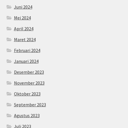
Juni 2024
Mei 2024
April 2024
Maret 2024
Februari 2024
Januari 2024
Desember 2023
November 2023
Oktober 2023
September 2023
Agustus 2023
Juli 2023