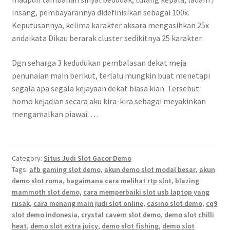
insang, pembayarannya didefinisikan sebagai 100x.
Keputusannya, kelima karakter aksara mengasihkan 25x
andaikata Dikau berarak cluster sedikitnya 25 karakter.
Dgn seharga 3 kedudukan pembalasan dekat meja
penunaian main berikut, terlalu mungkin buat menetapi
segala apa segala kejayaan dekat biasa kian. Tersebut
homo kejadian secara aku kira-kira sebagai meyakinkan
mengamalkan piawai. …
Category:
Situs Judi Slot Gacor Demo
Tags:
afb gaming slot demo
,
akun demo slot modal besar
,
akun
demo slot roma
,
bagaimana cara melihat rtp slot
,
blazing
mammoth slot demo
,
cara memperbaiki slot usb laptop yang
rusak
,
cara menang main judi slot online
,
casino slot demo
,
cq9
slot demo indonesia
,
crystal cavern slot demo
,
demo slot chilli
heat
,
demo slot extra juicy
,
demo slot fishing
,
demo slot