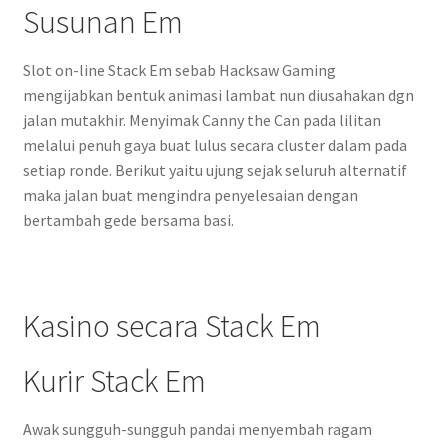
Susunan Em
Slot on-line Stack Em sebab Hacksaw Gaming
mengijabkan bentuk animasi lambat nun diusahakan dgn
jalan mutakhir. Menyimak Canny the Can pada lilitan
melalui penuh gaya buat lulus secara cluster dalam pada
setiap ronde. Berikut yaitu ujung sejak seluruh alternatif
maka jalan buat mengindra penyelesaian dengan
bertambah gede bersama basi.
Kasino secara Stack Em
Kurir Stack Em
Awak sungguh-sungguh pandai menyembah ragam