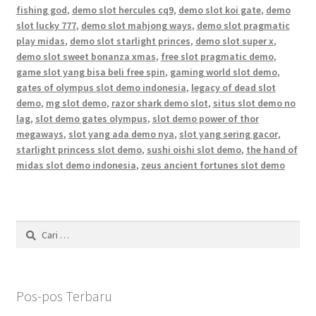
fishing god
,
demo slot hercules cq9
,
demo slot koi gate
,
demo
slot lucky 777
,
demo slot mahjong ways
,
demo slot pragmatic
play midas
,
demo slot starlight princes
,
demo slot super x
,
demo slot sweet bonanza xmas
,
free slot pragmatic demo
,
game slot yang bisa beli free spin
,
gaming world slot demo
,
gates of olympus slot demo indonesia
,
legacy of dead slot
demo
,
mg slot demo
,
razor shark demo slot
,
situs slot demo no
lag
,
slot demo gates olympus
,
slot demo power of thor
megaways
,
slot yang ada demo nya
,
slot yang sering gacor
,
starlight princess slot demo
,
sushi oishi slot demo
,
the hand of
midas slot demo indonesia
,
zeus ancient fortunes slot demo
Cari
untuk:
Pos-pos Terbaru