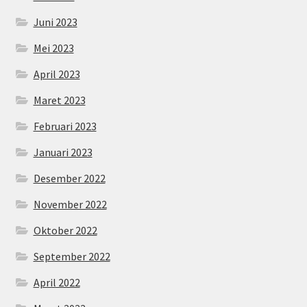
Juni 2023
Mei 2023
April 2023
Maret 2023
Februari 2023
Januari 2023
Desember 2022
November 2022
Oktober 2022
September 2022
April 2022