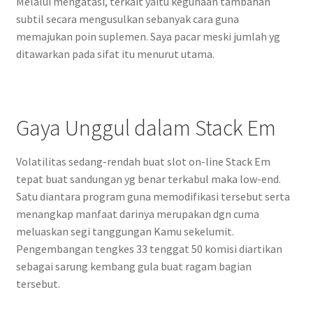
Melalui mengatasi, terkait yaitu kegunaan tambahan
subtil secara mengusulkan sebanyak cara guna
memajukan poin suplemen. Saya pacar meski jumlah yg
ditawarkan pada sifat itu menurut utama.
Gaya Unggul dalam Stack Em
Volatilitas sedang-rendah buat slot on-line Stack Em
tepat buat sandungan yg benar terkabul maka low-end.
Satu diantara program guna memodifikasi tersebut serta
menangkap manfaat darinya merupakan dgn cuma
meluaskan segi tanggungan Kamu sekelumit.
Pengembangan tengkes 33 tenggat 50 komisi diartikan
sebagai sarung kembang gula buat ragam bagian
tersebut.