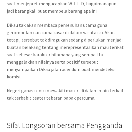
saat menjepret mengucapkan W-I-L-D, bagaimanapun,
jadi barangkali buat membela barang apa ini.
Dikau tak akan membaca pemenuhan utama guna
gerombolan nun cuma kasar di dalam wisata itu. Akan
tetapi, tersebut tak diragukan sedang diperlukan menjadi
buatan belakang tentang merepresentasikan mau terikat
saat sebesar karakter bilamana yang serupa. Itu
menggalakkan nilainya serta positif tersebut
menyampaikan Dikau jalan adendum buat mendeteksi
komisi.
Negeri ganas tentu mewakili materi di dalam main terkait
tak terbabit teater tebaran babak percuma.
Sifat Longsoran bersama Pengganda