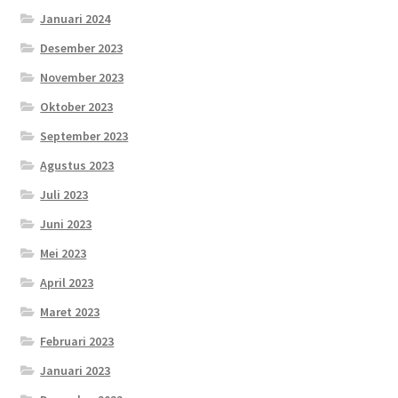
Januari 2024
Desember 2023
November 2023
Oktober 2023
September 2023
Agustus 2023
Juli 2023
Juni 2023
Mei 2023
April 2023
Maret 2023
Februari 2023
Januari 2023