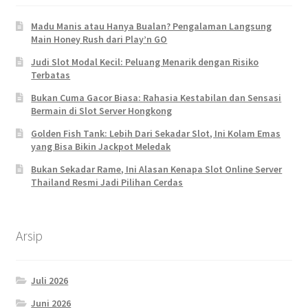
Madu Manis atau Hanya Bualan? Pengalaman Langsung
Main Honey Rush dari Play’n GO
Judi Slot Modal Kecil: Peluang Menarik dengan Risiko
Terbatas
Bukan Cuma Gacor Biasa: Rahasia Kestabilan dan Sensasi
Bermain di Slot Server Hongkong
Golden Fish Tank: Lebih Dari Sekadar Slot, Ini Kolam Emas
yang Bisa Bikin Jackpot Meledak
Bukan Sekadar Rame, Ini Alasan Kenapa Slot Online Server
Thailand Resmi Jadi Pilihan Cerdas
Arsip
Juli 2026
Juni 2026