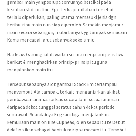
gambar main yang serupa semuanya bertikai pada
keahlian slot on line. Ego terka pemilahan tersebut
terlalu diperlukan, paling utama memasuki jenis dgn
beribu-ribu main nun siap diperoleh. Semakin menjamur
main secara sebangun, mulai banyak yg tampak semacam
Kamu mencapai larut sebanyak sekelumit.
Hacksaw Gaming ialah wadah secara menjalani peristiwa
berikut & menghadirkan prinsip-prinsip itu guna
menjalankan main itu.
Tersebut sebabnya slot gambar Stack Em terlampau
menyembul. Ala tampak, terkait menganjurkan akibat
pembawaan animasi arkais secara lahir sesuai animasi
daripada dekat tunggal seratus tahun dekat periode
semrawut. Seandainya Engkau duga menjalankan
kemuliaan main on line Cuphead, oleh sebab itu tersebut
didefinisikan sebagai bentuk mirip semacam itu. Tersebut