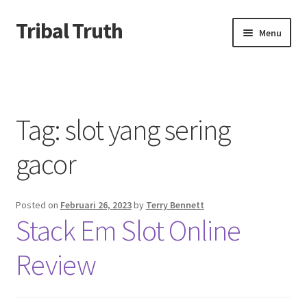
Tribal Truth
Skip
Skip
Menu
to
to
navigation
content
Beranda
About us
Tag:
slot yang sering
Contact us
gacor
Privacy Policy
Posted on
Februari 26, 2023
by
Terry Bennett
Stack Em Slot Online
Review