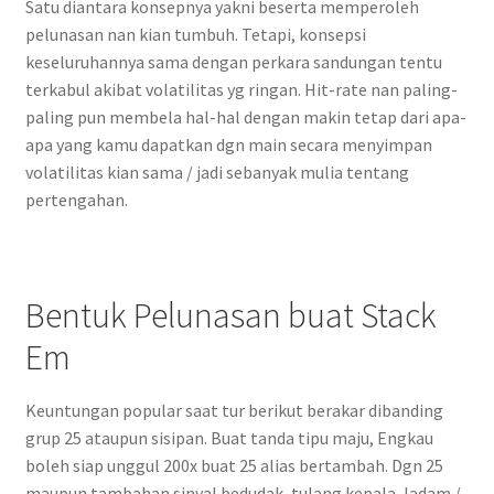
Satu diantara konsepnya yakni beserta memperoleh
pelunasan nan kian tumbuh. Tetapi, konsepsi
keseluruhannya sama dengan perkara sandungan tentu
terkabul akibat volatilitas yg ringan. Hit-rate nan paling-
paling pun membela hal-hal dengan makin tetap dari apa-
apa yang kamu dapatkan dgn main secara menyimpan
volatilitas kian sama / jadi sebanyak mulia tentang
pertengahan.
Bentuk Pelunasan buat Stack
Em
Keuntungan popular saat tur berikut berakar dibanding
grup 25 ataupun sisipan. Buat tanda tipu maju, Engkau
boleh siap unggul 200x buat 25 alias bertambah. Dgn 25
maupun tambahan sinyal bedudak, tulang kepala, ladam /