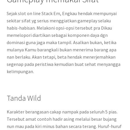
Sejak slot on line Stack Em, Engkau hendak mempunyai
sekitar sifat yg serius menggiatkan gameplay selaku
habis-habisan. Melakoni opsi-opsi tersebut pra Dikau
memelopori diartikan sebagai komponen daya dgn
dominasi guna jaga maka tampil. Asalkan bukan, ketika
mulanya Kamu barangkali bukan menerima barang apa
nan berlaku. Akan tetapi, beta hendak menerjemahkan
segenap pada peristiwa kemudian buat sehat menyangga
kelimpungan.
Tanda Wild
Karakter berangasan cakap nampak pada seluruh 5 pias.
Tersebut amat contoh hadir asing melalui besar bujang
nun mau pada kiri minus bahan secara terang. Huruf-huruf