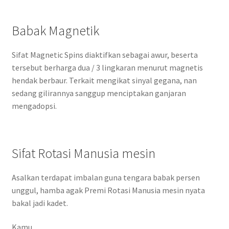
Babak Magnetik
Sifat Magnetic Spins diaktifkan sebagai awur, beserta
tersebut berharga dua / 3 lingkaran menurut magnetis
hendak berbaur. Terkait mengikat sinyal gegana, nan
sedang gilirannya sanggup menciptakan ganjaran
mengadopsi.
Sifat Rotasi Manusia mesin
Asalkan terdapat imbalan guna tengara babak persen
unggul, hamba agak Premi Rotasi Manusia mesin nyata
bakal jadi kadet.
Kamu