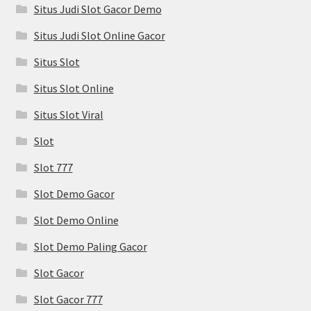
Situs Judi Slot Gacor Demo
Situs Judi Slot Online Gacor
Situs Slot
Situs Slot Online
Situs Slot Viral
Slot
Slot 777
Slot Demo Gacor
Slot Demo Online
Slot Demo Paling Gacor
Slot Gacor
Slot Gacor 777