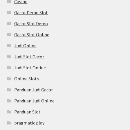
Casino
Gacor Demo Slot
Gacor Slot Demo
Gacor Slot Online
Judi Online
Judi Slot Gacor
Judi Slot Online
Online Slots
Panduan Judi Gacor
Panduan Judi Online
Panduan Slot
pragmatic play