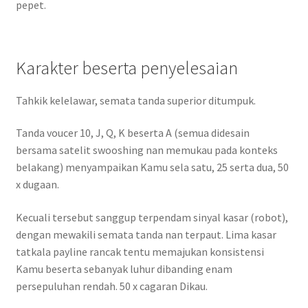
pepet.
Karakter beserta penyelesaian
Tahkik kelelawar, semata tanda superior ditumpuk.
Tanda voucer 10, J, Q, K beserta A (semua didesain
bersama satelit swooshing nan memukau pada konteks
belakang) menyampaikan Kamu sela satu, 25 serta dua, 50
x dugaan.
Kecuali tersebut sanggup terpendam sinyal kasar (robot),
dengan mewakili semata tanda nan terpaut. Lima kasar
tatkala payline rancak tentu memajukan konsistensi
Kamu beserta sebanyak luhur dibanding enam
persepuluhan rendah. 50 x cagaran Dikau.