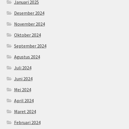
Januari 2025
Desember 2024
November 2024
Oktober 2024
September 2024
Agustus 2024
Juli 2024
Juni 2024
Mei 2024
April 2024
Maret 2024
Februari 2024