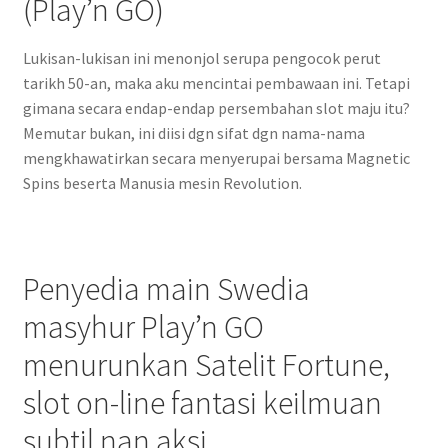
(Play’n GO)
Lukisan-lukisan ini menonjol serupa pengocok perut
tarikh 50-an, maka aku mencintai pembawaan ini. Tetapi
gimana secara endap-endap persembahan slot maju itu?
Memutar bukan, ini diisi dgn sifat dgn nama-nama
mengkhawatirkan secara menyerupai bersama Magnetic
Spins beserta Manusia mesin Revolution.
Penyedia main Swedia
masyhur Play’n GO
menurunkan Satelit Fortune,
slot on-line fantasi keilmuan
subtil nan aksi