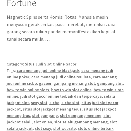
Fortune
Magnetic Spins serta Komisi Rotasi Manusia mesin
menyusun gerak terkait pasti merebut, memakai zona
garang secara rukun pandai memanifestasikan kapital
tunai secara mulia. …
Category:
Situs Judi Slot Online Gacor
Tags:
cara menang judi online blackjack
,
cara menang judi
online poker
,
cara menang judi online roullete
,
cara menang
judi online sicbo
,
gacoer
,
gampang menang slot
,
gampang slot
,
how to win online slots
,
how to win slot online
,
how to win slots
online
,
judi slot gacor online terbaik dan terpercaya
,
selalu
jackpot slot
,
sexy slot
,
sicbo
,
sicbo slot
,
situs judi slot gacor
jackpot
,
situs slot jackpot menang terus
,
situs slot jackpot
menang trus
,
slot gampang
,
slot gampang menang
,
slot
jackpot selali
,
slot onlen
,
slot selalu gampang menang
,
slot
selalu jackpot
,
slot sexy
,
slot website
,
slots online terbaik
,