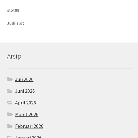
slot88
Judi slot
Arsip
Juli 2026
Juni 2026
April 2026
Maret 2026
Februari 2026
Januari 2026