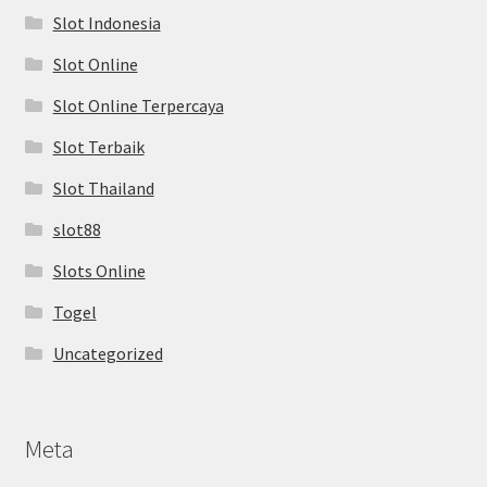
Slot Indonesia
Slot Online
Slot Online Terpercaya
Slot Terbaik
Slot Thailand
slot88
Slots Online
Togel
Uncategorized
Meta