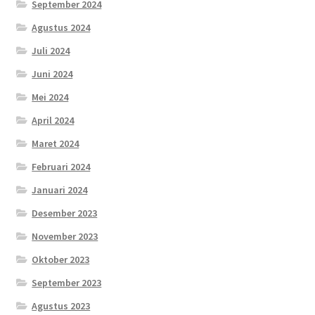
September 2024
Agustus 2024
Juli 2024
Juni 2024
Mei 2024
April 2024
Maret 2024
Februari 2024
Januari 2024
Desember 2023
November 2023
Oktober 2023
September 2023
Agustus 2023