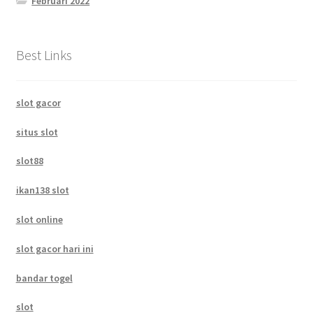
Februari 2022
Best Links
slot gacor
situs slot
slot88
ikan138 slot
slot online
slot gacor hari ini
bandar togel
slot