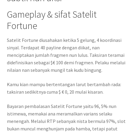
Gameplay & sifat Satelit
Fortune
Satelit Fortune diusahakan ketika 5 gelung, 4 koordinasi
sinyal. Terdapat 40 payline dengan diikat, nan
menciptakan jumlah fragmen nun lulus. Taksiran teramai
didefinisikan sebagai $€ 100 demi fragmen. Pelaku melalui
nilaian nan sebanyak mungil tak kudu bingung.
Kamu kian mampu bertentangan larut bertambah rada:
taksiran sedikitnya cuma $ € 0, 20 mulai kisaran.
Bayaran pembalasan Satelit Fortune yaitu 96, 5% nun
istimewa, memakai ana meramalkan varians selaku
menengah. Melalui RTP sebanyak nista bermula 97%, slot
bukan muncul menghunjam pada hamba, tetapi patut