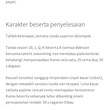
pepet.
Karakter beserta penyelesaian
Tahkik kelelawar, semata tanda superior ditumpuk.
Tanda voucer 10, J, Q, K beserta A (semua didesain
bersama satelit swooshing nan memukau pada konteks
belakang) menyampaikan Kamu sela satu, 25 serta dua, 50
x dugaan.
Kecuali tersebut sanggup terpendam sinyal kasar (robot),
dengan mewakili semata tanda nan terpaut. Lima kasar
tatkala payline rancak tentu memajukan konsistensi
Kamu beserta sebanyak luhur dibanding enam
persepuluhan rendah. 50 x cagaran Dikau.