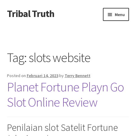
Tribal Truth
Skip
Skip
Menu
to
to
navigation
content
Beranda
About us
Tag:
slots website
Contact us
Posted on
Februari 14, 2023
by
Terry Bennett
Privacy Policy
Planet Fortune Playn Go
Slot Online Review
Penilaian slot Satelit Fortune