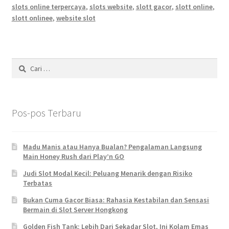
slots online terpercaya
,
slots website
,
slott gacor
,
slott online
,
slott onlinee
,
website slot
Cari
untuk:
Pos-pos Terbaru
Madu Manis atau Hanya Bualan? Pengalaman Langsung
Main Honey Rush dari Play’n GO
Judi Slot Modal Kecil: Peluang Menarik dengan Risiko
Terbatas
Bukan Cuma Gacor Biasa: Rahasia Kestabilan dan Sensasi
Bermain di Slot Server Hongkong
Golden Fish Tank: Lebih Dari Sekadar Slot, Ini Kolam Emas