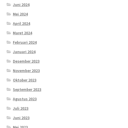
Juni 2024
Mei 2024
April 2024
Maret 2024
Februari 2024
Januari 2024
Desember 2023
November 2023
Oktober 2023
September 2023
Agustus 2023
Juli 2023
Juni 2023
Mei 2023