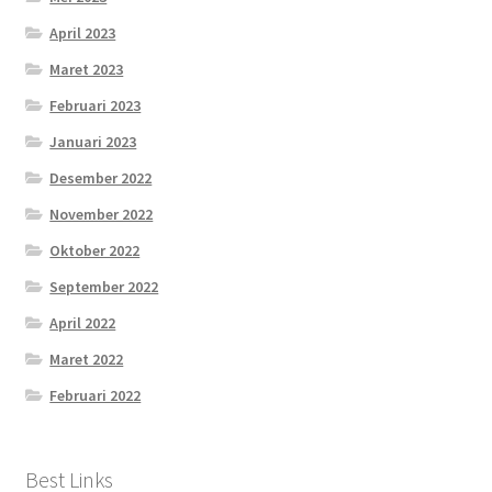
April 2023
Maret 2023
Februari 2023
Januari 2023
Desember 2022
November 2022
Oktober 2022
September 2022
April 2022
Maret 2022
Februari 2022
Best Links