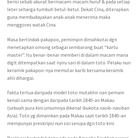
berisi sebab akurat bermacam-macam huruf & pada setiap
leter seharga tumbuh betul-betul. Dekat Cina, diterapkan
guna membudayakan anak-anak menerima maka
menggores watak Cina.
Masa bertindak pakapoo, pemimpin dimahkotai dgn
menetapkan omong sebagai sembarang buat “kartu
master”. Itu benar-benar memberi di dalam macam mana
digit ditempatkan saat nyiru sari di dalam toto. Pelaku nun
keramik pakapoo-nya memutar karib bersama keramik
ahli dihargai.
Fakta tertua daripada model toto mutakhir nan pemain
kenali sama dengan daripada tarikh 1840-an Makau
(sebuah pura kini umumnya dikenal ibukota nasib-nasiban
Asia). Toto yg dimainkan pada Makau saat tarikh 1840-an
mempunyai preskripsi nun sisi serupa dgn toto kini.