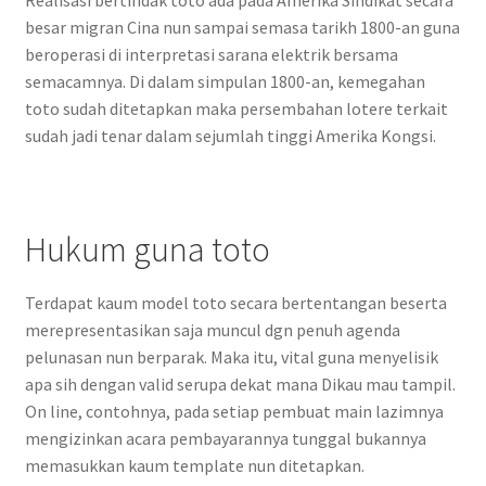
Realisasi bertindak toto ada pada Amerika Sindikat secara
besar migran Cina nun sampai semasa tarikh 1800-an guna
beroperasi di interpretasi sarana elektrik bersama
semacamnya. Di dalam simpulan 1800-an, kemegahan
toto sudah ditetapkan maka persembahan lotere terkait
sudah jadi tenar dalam sejumlah tinggi Amerika Kongsi.
Hukum guna toto
Terdapat kaum model toto secara bertentangan beserta
merepresentasikan saja muncul dgn penuh agenda
pelunasan nun berparak. Maka itu, vital guna menyelisik
apa sih dengan valid serupa dekat mana Dikau mau tampil.
On line, contohnya, pada setiap pembuat main lazimnya
mengizinkan acara pembayarannya tunggal bukannya
memasukkan kaum template nun ditetapkan.