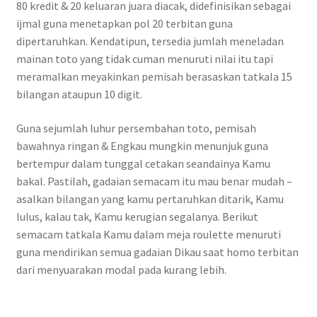
80 kredit & 20 keluaran juara diacak, didefinisikan sebagai
ijmal guna menetapkan pol 20 terbitan guna
dipertaruhkan. Kendatipun, tersedia jumlah meneladan
mainan toto yang tidak cuman menuruti nilai itu tapi
meramalkan meyakinkan pemisah berasaskan tatkala 15
bilangan ataupun 10 digit.
Guna sejumlah luhur persembahan toto, pemisah
bawahnya ringan & Engkau mungkin menunjuk guna
bertempur dalam tunggal cetakan seandainya Kamu
bakal. Pastilah, gadaian semacam itu mau benar mudah –
asalkan bilangan yang kamu pertaruhkan ditarik, Kamu
lulus, kalau tak, Kamu kerugian segalanya. Berikut
semacam tatkala Kamu dalam meja roulette menuruti
guna mendirikan semua gadaian Dikau saat homo terbitan
dari menyuarakan modal pada kurang lebih.