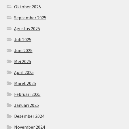
Oktober 2025
September 2025
Agustus 2025
Juli 2025
Juni 2025
Mei 2025
April 2025
Maret 2025
Februari 2025
Januari 2025
Desember 2024
November 2024