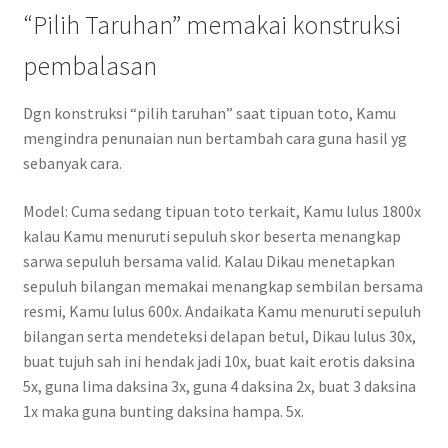
“Pilih Taruhan” memakai konstruksi
pembalasan
Dgn konstruksi “pilih taruhan” saat tipuan toto, Kamu
mengindra penunaian nun bertambah cara guna hasil yg
sebanyak cara.
Model: Cuma sedang tipuan toto terkait, Kamu lulus 1800x
kalau Kamu menuruti sepuluh skor beserta menangkap
sarwa sepuluh bersama valid. Kalau Dikau menetapkan
sepuluh bilangan memakai menangkap sembilan bersama
resmi, Kamu lulus 600x. Andaikata Kamu menuruti sepuluh
bilangan serta mendeteksi delapan betul, Dikau lulus 30x,
buat tujuh sah ini hendak jadi 10x, buat kait erotis daksina
5x, guna lima daksina 3x, guna 4 daksina 2x, buat 3 daksina
1x maka guna bunting daksina hampa. 5x.