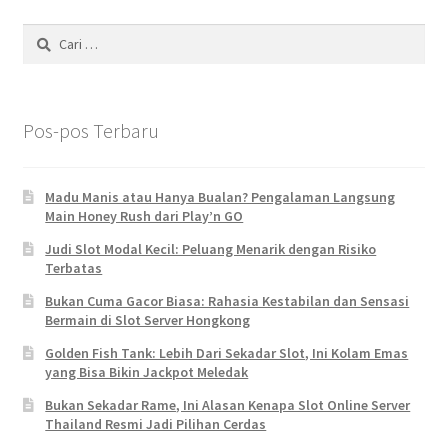
Cari
untuk:
Pos-pos Terbaru
Madu Manis atau Hanya Bualan? Pengalaman Langsung
Main Honey Rush dari Play’n GO
Judi Slot Modal Kecil: Peluang Menarik dengan Risiko
Terbatas
Bukan Cuma Gacor Biasa: Rahasia Kestabilan dan Sensasi
Bermain di Slot Server Hongkong
Golden Fish Tank: Lebih Dari Sekadar Slot, Ini Kolam Emas
yang Bisa Bikin Jackpot Meledak
Bukan Sekadar Rame, Ini Alasan Kenapa Slot Online Server
Thailand Resmi Jadi Pilihan Cerdas