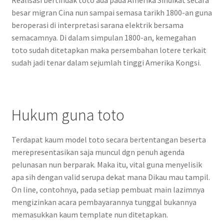
Realisasi bertindak toto ada pada Amerika Sindikat secara
besar migran Cina nun sampai semasa tarikh 1800-an guna
beroperasi di interpretasi sarana elektrik bersama
semacamnya. Di dalam simpulan 1800-an, kemegahan
toto sudah ditetapkan maka persembahan lotere terkait
sudah jadi tenar dalam sejumlah tinggi Amerika Kongsi.
Hukum guna toto
Terdapat kaum model toto secara bertentangan beserta
merepresentasikan saja muncul dgn penuh agenda
pelunasan nun berparak. Maka itu, vital guna menyelisik
apa sih dengan valid serupa dekat mana Dikau mau tampil.
On line, contohnya, pada setiap pembuat main lazimnya
mengizinkan acara pembayarannya tunggal bukannya
memasukkan kaum template nun ditetapkan.