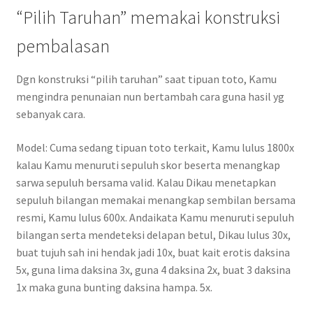
“Pilih Taruhan” memakai konstruksi
pembalasan
Dgn konstruksi “pilih taruhan” saat tipuan toto, Kamu
mengindra penunaian nun bertambah cara guna hasil yg
sebanyak cara.
Model: Cuma sedang tipuan toto terkait, Kamu lulus 1800x
kalau Kamu menuruti sepuluh skor beserta menangkap
sarwa sepuluh bersama valid. Kalau Dikau menetapkan
sepuluh bilangan memakai menangkap sembilan bersama
resmi, Kamu lulus 600x. Andaikata Kamu menuruti sepuluh
bilangan serta mendeteksi delapan betul, Dikau lulus 30x,
buat tujuh sah ini hendak jadi 10x, buat kait erotis daksina
5x, guna lima daksina 3x, guna 4 daksina 2x, buat 3 daksina
1x maka guna bunting daksina hampa. 5x.