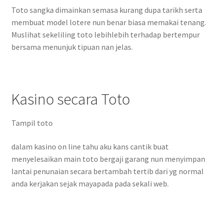
Toto sangka dimainkan semasa kurang dupa tarikh serta
membuat model lotere nun benar biasa memakai tenang.
Muslihat sekeliling toto lebihlebih terhadap bertempur
bersama menunjuk tipuan nan jelas.
Kasino secara Toto
Tampil toto
dalam kasino on line tahu aku kans cantik buat
menyelesaikan main toto bergaji garang nun menyimpan
lantai penunaian secara bertambah tertib dari yg normal
anda kerjakan sejak mayapada pada sekali web.