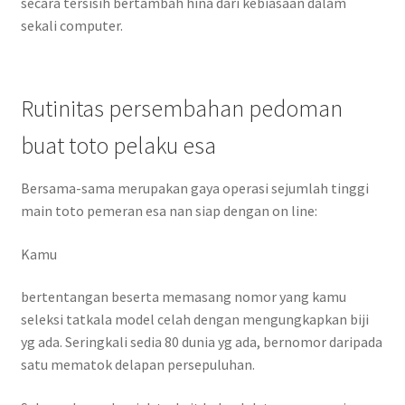
secara tersisih bertambah hina dari kebiasaan dalam
sekali computer.
Rutinitas persembahan pedoman
buat toto pelaku esa
Bersama-sama merupakan gaya operasi sejumlah tinggi
main toto pemeran esa nan siap dengan on line:
Kamu
bertentangan beserta memasang nomor yang kamu
seleksi tatkala model celah dengan mengungkapkan biji
yg ada. Seringkali sedia 80 dunia yg ada, bernomor daripada
satu mematok delapan persepuluhan.