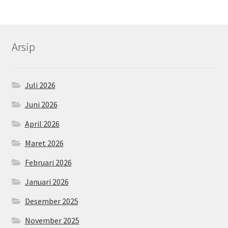
Arsip
Juli 2026
Juni 2026
April 2026
Maret 2026
Februari 2026
Januari 2026
Desember 2025
November 2025