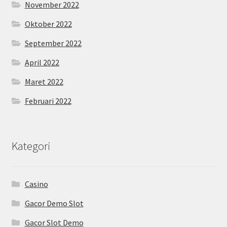
November 2022
Oktober 2022
September 2022
April 2022
Maret 2022
Februari 2022
Kategori
Casino
Gacor Demo Slot
Gacor Slot Demo