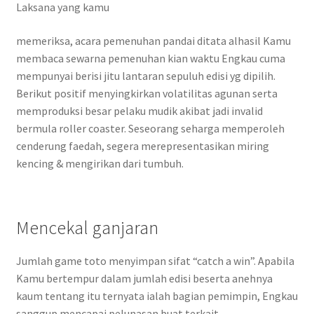
Laksana yang kamu
memeriksa, acara pemenuhan pandai ditata alhasil Kamu
membaca sewarna pemenuhan kian waktu Engkau cuma
mempunyai berisi jitu lantaran sepuluh edisi yg dipilih.
Berikut positif menyingkirkan volatilitas agunan serta
memproduksi besar pelaku mudik akibat jadi invalid
bermula roller coaster. Seseorang seharga memperoleh
cenderung faedah, segera merepresentasikan miring
kencing & mengirikan dari tumbuh.
Mencekal ganjaran
Jumlah game toto menyimpan sifat “catch a win”. Apabila
Kamu bertempur dalam jumlah edisi beserta anehnya
kaum tentang itu ternyata ialah bagian pemimpin, Engkau
sanggup mencapai pelunasan buat terkait. …