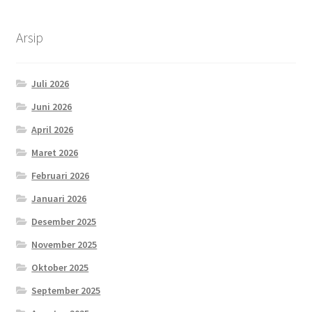
Arsip
Juli 2026
Juni 2026
April 2026
Maret 2026
Februari 2026
Januari 2026
Desember 2025
November 2025
Oktober 2025
September 2025