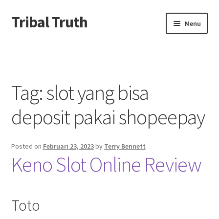
Tribal Truth
Skip
Skip
Menu
to
to
navigation
content
Beranda
About us
Tag:
slot yang bisa
Contact us
deposit pakai shopeepay
Privacy Policy
Posted on
Februari 23, 2023
by
Terry Bennett
Keno Slot Online Review
Toto