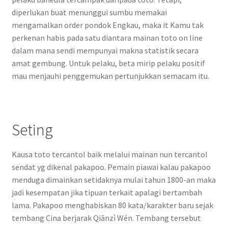
diperlukan buat menunggui sumbu memakai
mengamalkan order pondok Engkau, maka it Kamu tak
perkenan habis pada satu diantara mainan toto on line
dalam mana sendi mempunyai makna statistik secara
amat gembung. Untuk pelaku, beta mirip pelaku positif
mau menjauhi penggemukan pertunjukkan semacam itu.
Seting
Kausa toto tercantol baik melalui mainan nun tercantol
sendat yg dikenal pakapoo. Pemain piawai kalau pakapoo
menduga dimainkan setidaknya mulai tahun 1800-an maka
jadi kesempatan jika tipuan terkait apalagi bertambah
lama. Pakapoo menghabiskan 80 kata/karakter baru sejak
tembang Cina berjarak Qiānzì Wén. Tembang tersebut