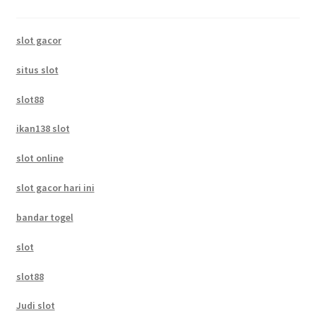
slot gacor
situs slot
slot88
ikan138 slot
slot online
slot gacor hari ini
bandar togel
slot
slot88
Judi slot