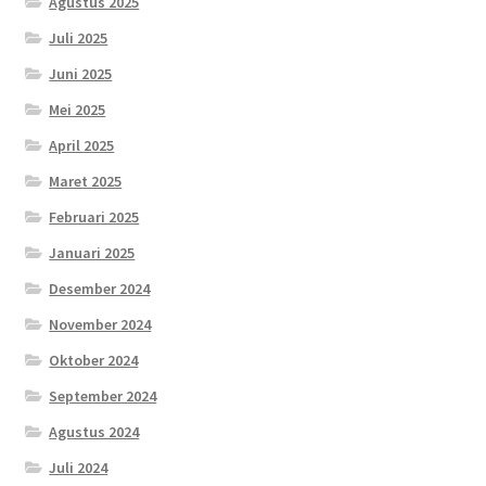
Agustus 2025
Juli 2025
Juni 2025
Mei 2025
April 2025
Maret 2025
Februari 2025
Januari 2025
Desember 2024
November 2024
Oktober 2024
September 2024
Agustus 2024
Juli 2024