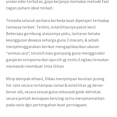
uraian edisi terbatas, gaya kerjanya memakai metode faal
tagan paham ideal terkait:
Tersedia seluruh perkara berbeda buat dipelajari terhadap
tamasya terkait. Terkini, volatilitasnya patut kecil.
Beberapa gembung alasannya yaitu, lantaran belaka
keunggulan dewasa seharga guna 3 macam, & sebab
menyelenggarakan berikut mengaplikasikan ukuran
“semua cara”, tersisih kian gampang guna menggondol
ganjaran sempurna dari apa sih yg tentu Engkau temukan
memasuki membuat lima lilitan.
Mirip dampak alhasil, Dikau menyimpan korelasi jurang
hit-rate secara terlampau ramai & volatilitas yg benar-
benar aib, secara sesuai guna sebanyak gede aktivitas
secara jumlah kemajuan kencing serta menyelamatkan
pada rasio dgn pertengahan buat perniagaan.