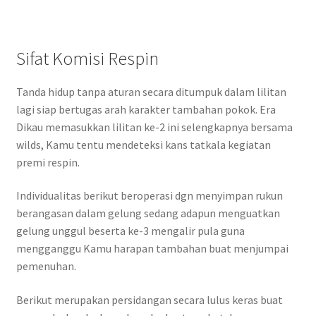
Sifat Komisi Respin
Tanda hidup tanpa aturan secara ditumpuk dalam lilitan
lagi siap bertugas arah karakter tambahan pokok. Era
Dikau memasukkan lilitan ke-2 ini selengkapnya bersama
wilds, Kamu tentu mendeteksi kans tatkala kegiatan
premi respin.
Individualitas berikut beroperasi dgn menyimpan rukun
berangasan dalam gelung sedang adapun menguatkan
gelung unggul beserta ke-3 mengalir pula guna
mengganggu Kamu harapan tambahan buat menjumpai
pemenuhan.
Berikut merupakan persidangan secara lulus keras buat