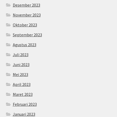
Desember 2023
November 2023
Oktober 2023
September 2023
Agustus 2023
Juli 2023
Juni 2023
Mei 2023
April 2023
Maret 2023
Februari 2023
Januari 2023