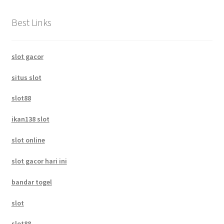
Best Links
slot gacor
situs slot
slot88
ikan138 slot
slot online
slot gacor hari ini
bandar togel
slot
slot88