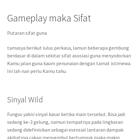
Gameplay maka Sifat
Putaran sifat guna
tamasya berikut lulus perkasa, lamun beberapa gembung
berdasar di dalam sekitar sifat asosiasi guna menyodorkan
Kamu jalan guna kaum penunaian dengan tamat istimewa.
Ini lah nan perlu Kamu tahu.
Sinyal Wild
Fungus yakni sinyal kasar ketika main tersebut. Bisa jadi
sedang ke-3 gelung, namun tempatnya pada lingkaran
sedang didefinisikan sebagai esensial lantaran dampak
akibatnya cakap menyembul bertumpuk maka makin