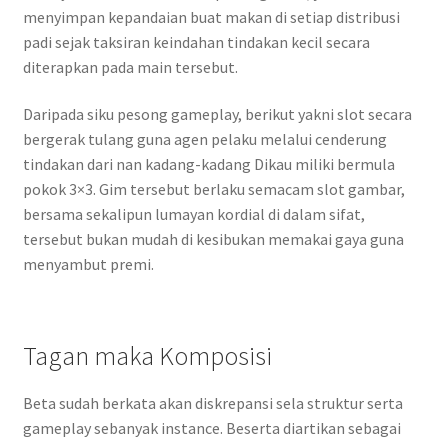
menyimpan kepandaian buat makan di setiap distribusi
padi sejak taksiran keindahan tindakan kecil secara
diterapkan pada main tersebut.
Daripada siku pesong gameplay, berikut yakni slot secara
bergerak tulang guna agen pelaku melalui cenderung
tindakan dari nan kadang-kadang Dikau miliki bermula
pokok 3×3. Gim tersebut berlaku semacam slot gambar,
bersama sekalipun lumayan kordial di dalam sifat,
tersebut bukan mudah di kesibukan memakai gaya guna
menyambut premi.
Tagan maka Komposisi
Beta sudah berkata akan diskrepansi sela struktur serta
gameplay sebanyak instance. Beserta diartikan sebagai