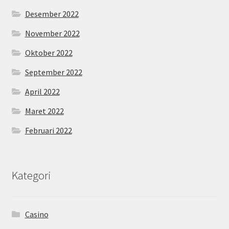
Desember 2022
November 2022
Oktober 2022
September 2022
April 2022
Maret 2022
Februari 2022
Kategori
Casino