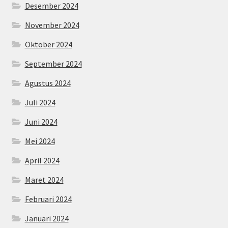
Desember 2024
November 2024
Oktober 2024
September 2024
Agustus 2024
Juli 2024
Juni 2024
Mei 2024
April 2024
Maret 2024
Februari 2024
Januari 2024