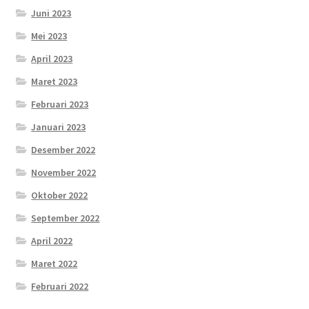
Juni 2023
Mei 2023
April 2023
Maret 2023
Februari 2023
Januari 2023
Desember 2022
November 2022
Oktober 2022
September 2022
April 2022
Maret 2022
Februari 2022