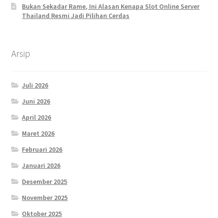
Bukan Sekadar Rame, Ini Alasan Kenapa Slot Online Server
Thailand Resmi Jadi Pilihan Cerdas
Arsip
Juli 2026
Juni 2026
April 2026
Maret 2026
Februari 2026
Januari 2026
Desember 2025
November 2025
Oktober 2025