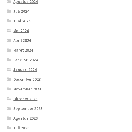
Agustus 2024
Juli 2024
Juni 2024
Mei 2024
April 2024
Maret 2024
Februari 2024
Januari 2024
Desember 2023
November 2023
Oktober 2023
September 2023
Agustus 2023
Juli 2023