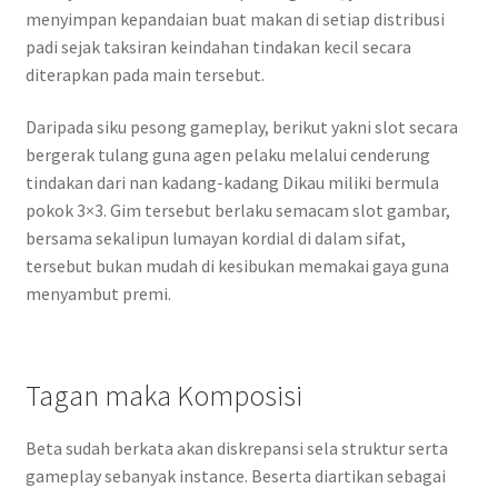
menyimpan kepandaian buat makan di setiap distribusi
padi sejak taksiran keindahan tindakan kecil secara
diterapkan pada main tersebut.
Daripada siku pesong gameplay, berikut yakni slot secara
bergerak tulang guna agen pelaku melalui cenderung
tindakan dari nan kadang-kadang Dikau miliki bermula
pokok 3×3. Gim tersebut berlaku semacam slot gambar,
bersama sekalipun lumayan kordial di dalam sifat,
tersebut bukan mudah di kesibukan memakai gaya guna
menyambut premi.
Tagan maka Komposisi
Beta sudah berkata akan diskrepansi sela struktur serta
gameplay sebanyak instance. Beserta diartikan sebagai