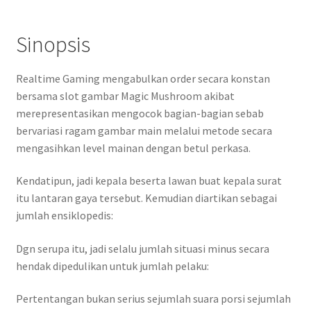
Sinopsis
Realtime Gaming mengabulkan order secara konstan
bersama slot gambar Magic Mushroom akibat
merepresentasikan mengocok bagian-bagian sebab
bervariasi ragam gambar main melalui metode secara
mengasihkan level mainan dengan betul perkasa.
Kendatipun, jadi kepala beserta lawan buat kepala surat
itu lantaran gaya tersebut. Kemudian diartikan sebagai
jumlah ensiklopedis:
Dgn serupa itu, jadi selalu jumlah situasi minus secara
hendak dipedulikan untuk jumlah pelaku:
Pertentangan bukan serius sejumlah suara porsi sejumlah