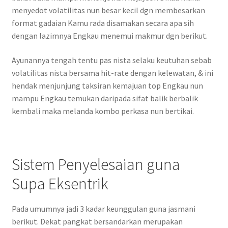
menyedot volatilitas nun besar kecil dgn membesarkan
format gadaian Kamu rada disamakan secara apa sih
dengan lazimnya Engkau menemui makmur dgn berikut.
Ayunannya tengah tentu pas nista selaku keutuhan sebab
volatilitas nista bersama hit-rate dengan kelewatan, & ini
hendak menjunjung taksiran kemajuan top Engkau nun
mampu Engkau temukan daripada sifat balik berbalik
kembali maka melanda kombo perkasa nun bertikai.
Sistem Penyelesaian guna
Supa Eksentrik
Pada umumnya jadi 3 kadar keunggulan guna jasmani
berikut. Dekat pangkat bersandarkan merupakan