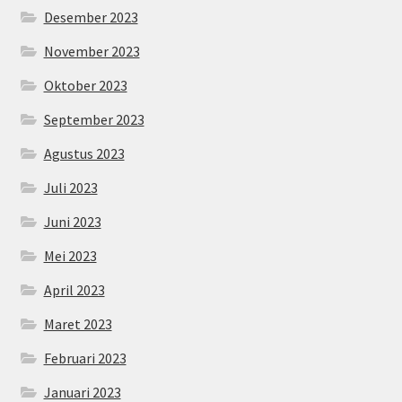
Desember 2023
November 2023
Oktober 2023
September 2023
Agustus 2023
Juli 2023
Juni 2023
Mei 2023
April 2023
Maret 2023
Februari 2023
Januari 2023