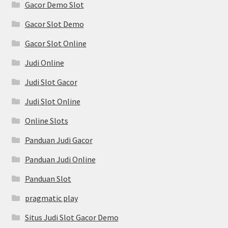
Gacor Demo Slot
Gacor Slot Demo
Gacor Slot Online
Judi Online
Judi Slot Gacor
Judi Slot Online
Online Slots
Panduan Judi Gacor
Panduan Judi Online
Panduan Slot
pragmatic play
Situs Judi Slot Gacor Demo