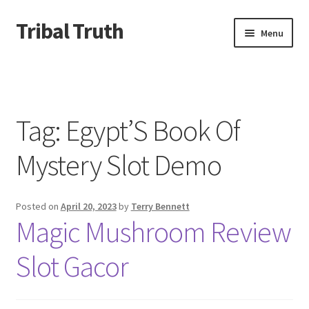
Tribal Truth
Skip
Skip
Menu
to
to
navigation
content
Beranda
About us
Tag:
Egypt’S Book Of
Contact us
Mystery Slot Demo
Privacy Policy
Posted on
April 20, 2023
by
Terry Bennett
Magic Mushroom Review
Slot Gacor