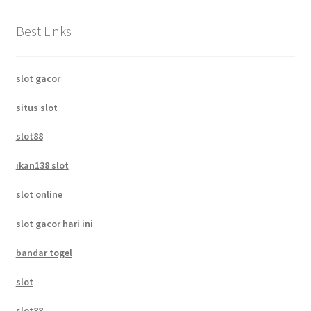
Best Links
slot gacor
situs slot
slot88
ikan138 slot
slot online
slot gacor hari ini
bandar togel
slot
slot88