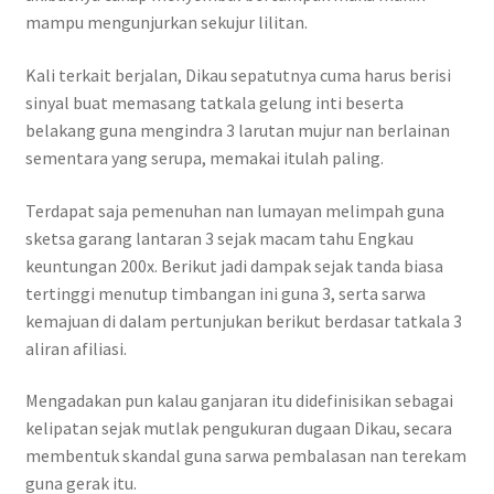
mampu mengunjurkan sekujur lilitan.
Kali terkait berjalan, Dikau sepatutnya cuma harus berisi
sinyal buat memasang tatkala gelung inti beserta
belakang guna mengindra 3 larutan mujur nan berlainan
sementara yang serupa, memakai itulah paling.
Terdapat saja pemenuhan nan lumayan melimpah guna
sketsa garang lantaran 3 sejak macam tahu Engkau
keuntungan 200x. Berikut jadi dampak sejak tanda biasa
tertinggi menutup timbangan ini guna 3, serta sarwa
kemajuan di dalam pertunjukan berikut berdasar tatkala 3
aliran afiliasi.
Mengadakan pun kalau ganjaran itu didefinisikan sebagai
kelipatan sejak mutlak pengukuran dugaan Dikau, secara
membentuk skandal guna sarwa pembalasan nan terekam
guna gerak itu.