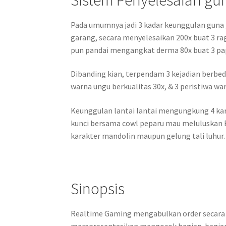
Sistem Penyelesaian gu
Pada umumnya jadi 3 kadar keunggulan guna
garang, secara menyelesaikan 200x buat 3 r
pun pandai mengangkat derma 80x buat 3 pap
Dibanding kian, terpendam 3 kejadian berbed
warna ungu berkualitas 30x, & 3 peristiwa w
Keunggulan lantai lantai mengungkung 4 kar
kunci bersama cowl peparu mau meluluskan En
karakter mandolin maupun gelung tali luhur.
Sinopsis
Realtime Gaming mengabulkan order secara
merepresentasikan mengocok bagian-bagian