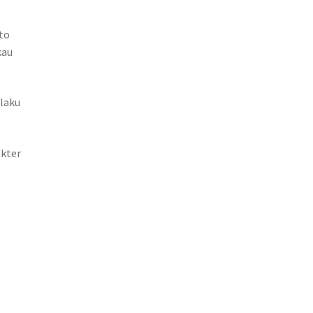
to
kau
 laku
akter