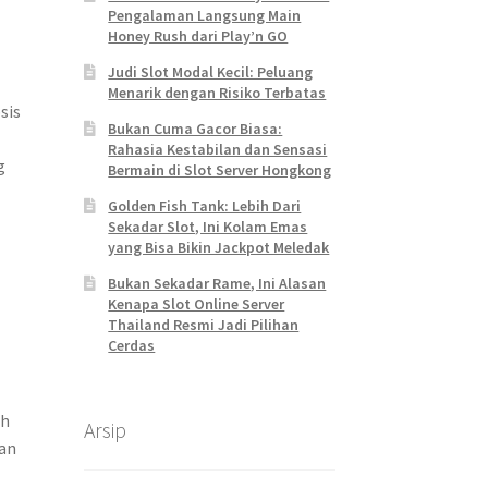
Pengalaman Langsung Main
Honey Rush dari Play’n GO
Judi Slot Modal Kecil: Peluang
Menarik dengan Risiko Terbatas
sis
Bukan Cuma Gacor Biasa:
Rahasia Kestabilan dan Sensasi
g
Bermain di Slot Server Hongkong
Golden Fish Tank: Lebih Dari
Sekadar Slot, Ini Kolam Emas
yang Bisa Bikin Jackpot Meledak
Bukan Sekadar Rame, Ini Alasan
Kenapa Slot Online Server
Thailand Resmi Jadi Pilihan
Cerdas
ah
Arsip
ran