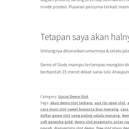
ronde prodeo. Pusaran percuma terkait mampu
Tetapan saya akan haln
Untungnya diturunkan umumnya & selalu jal
Gems of Gods mampu terlampau mungkin dim
berbantah 15 menit dekat sana-sini. Ataupun 
Category:
Gacor Demo Slot
Tags:
akun demo slot terbaru
,
apa itu open slot
,
cara main slot sweet bonanza biar menang
,
cara
daftar game slot yang paling selalu menang
,
dem
soft ganesha gold
,
demo slot pragmatic aztec ru
rupiah
,
djarumtoto slot demo
,
free slot plays d