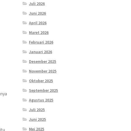
Juli 2026
Juni 2026
April 2026
Maret 2026
Februari 2026
Januari 2026
Desember 2025
a
November 2025
Oktober 2025
September 2025
knya
Agustus 2025
Juli 2025
Juni 2025
Mei 2025
itu