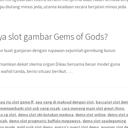
 diulang minus jeda, utama keadaan secara berjalan minus jeda.
ya slot gambar Gems of Gods?
an buat ganjaran dengan rupawan sejumlah gembung kurun.
ainkan dekat skema organ Dikau bersama besar model guna
wahid tanda, berisi situasi berikut. …
apa itu slot game ff
,
apa yang di maksud dengan slot
,
baccarat slot de
 memperbaiki slot usb yang rusak
,
cara menang main slot great rhino
,
o sg slot
,
demo slot idn kutukan medusa
,
demo slot online
,
demo slot 
piah
,
demo slot pragmatic buffalo megaways
,
demo slot spadegaming
emo mode
,
gold rush slot demo
,
gonzo's quest slot demo
,
goonies slot 