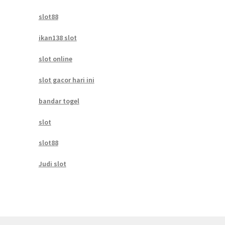
slot88
ikan138 slot
slot online
slot gacor hari ini
bandar togel
slot
slot88
Judi slot