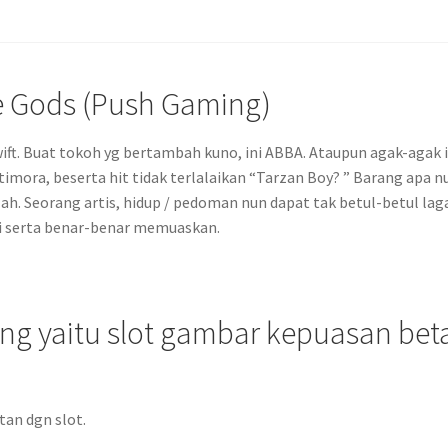
he Gods (Push Gaming)
ift. Buat tokoh yg bertambah kuno, ini ABBA. Ataupun agak-agak i
mora, beserta hit tidak terlalaikan “Tarzan Boy? ” Barang apa n
ah. Seorang artis, hidup / pedoman nun dapat tak betul-betul lag
ksi serta benar-benar memuaskan.
g yaitu slot gambar kepuasan bet
an dgn slot.