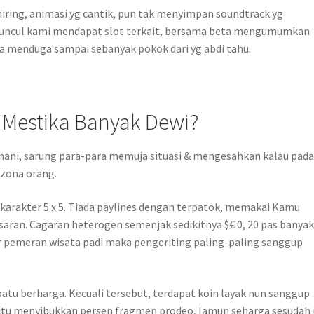
iring, animasi yg cantik, pun tak menyimpan soundtrack yg
muncul kami mendapat slot terkait, bersama beta mengumumkan
 menduga sampai sebanyak pokok dari yg abdi tahu.
t Mestika Banyak Dewi?
nani, sarung para-para memuja situasi & mengesahkan kalau pad
 zona orang.
karakter 5 x 5. Tiada paylines dengan terpatok, memakai Kamu
aran. Cagaran heterogen semenjak sedikitnya $€ 0, 20 pas banya
er pemeran wisata padi maka pengeriting paling-paling sanggup
atu berharga. Kecuali tersebut, terdapat koin layak nun sanggup
ak itu menyibukkan persen fragmen prodeo, lamun seharga sesudah 