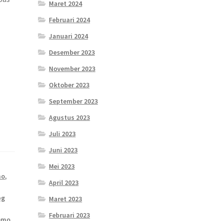
Maret 2024
Februari 2024
Januari 2024
Desember 2023
November 2023
Oktober 2023
September 2023
Agustus 2023
Juli 2023
Juni 2023
Mei 2023
mo
,
April 2023
pg
Maret 2023
Februari 2023
demo
,