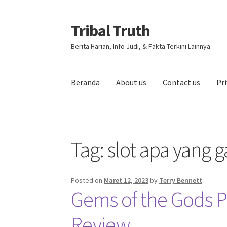
Tribal Truth
Skip
Skip
to
to
Berita Harian, Info Judi, & Fakta Terkini Lainnya
navigation
content
Beranda
About us
Contact us
Pri
Beranda
About us
Contact us
Privacy Policy
Tag:
slot apa yang 
Posted on
Maret 12, 2023
by
Terry Bennett
Gems of the Gods P
Review