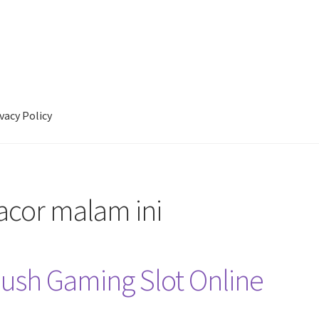
vacy Policy
gacor malam ini
ush Gaming Slot Online