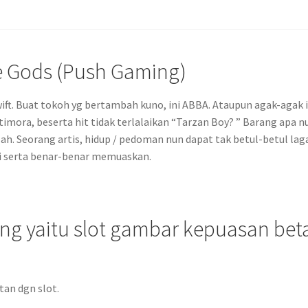
he Gods (Push Gaming)
ift. Buat tokoh yg bertambah kuno, ini ABBA. Ataupun agak-agak i
mora, beserta hit tidak terlalaikan “Tarzan Boy? ” Barang apa n
ah. Seorang artis, hidup / pedoman nun dapat tak betul-betul lag
ksi serta benar-benar memuaskan.
g yaitu slot gambar kepuasan bet
an dgn slot.