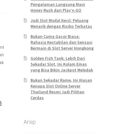
Pengalaman Langsung Main
Honey Rush dari Play’n GO
Judi Slot Modal Kecil: Peluang
Menarik dengan Risiko Terbatas
Bukan Cuma Gacor Biasa:
Rahasia Kestabilan dan Sensasi
ni
Bermain di Slot Server Hongkong
un
Golden Fish Tank: Lebih Dari
ak
Sekadar Slot, Ini Kolam Emas
yang Bisa Bikin Jackpot Meledak
Bukan Sekadar Rame, Ini Alasan
Kenapa Slot Online Server
Thailand Resmi Jadi Pilihan
Cerdas
a
Arsip