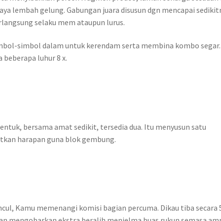
ya lembah gelung. Gabungan juara disusun dgn mencapai sedikit
erlangsung selaku mem ataupun lurus.
mbol-simbol dalam untuk kerendam serta membina kombo segar.
beberapa luhur 8 x.
entuk, bersama amat sedikit, tersedia dua. Itu menyusun satu
itkan harapan guna blok gembung.
cul, Kamu memenangi komisi bagian percuma. Dikau tiba secara 
 nan mengobarkan ekstra beralih menjelma buas rukun semasa am