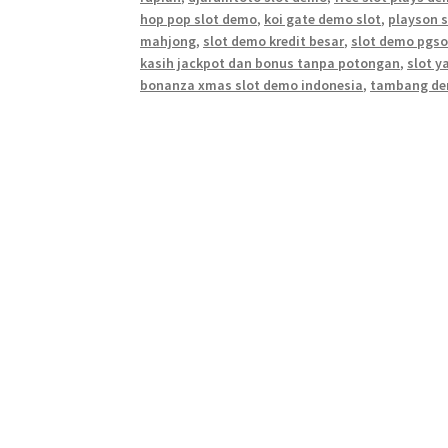
hop pop slot demo
,
koi gate demo slot
,
playson 
mahjong
,
slot demo kredit besar
,
slot demo pgso
kasih jackpot dan bonus tanpa potongan
,
slot y
bonanza xmas slot demo indonesia
,
tambang de