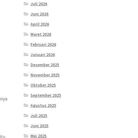
Juli 2026
Juni 2026
April 2026
Maret 2026
Februari 2026
Januari 2026
Desember 2025
a
November 2025
Oktober 2025
September 2025
knya
Agustus 2025
Juli 2025
Juni 2025
Mei 2025
itu