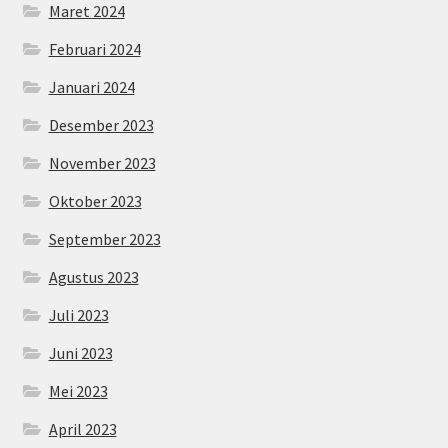
Maret 2024
Februari 2024
Januari 2024
Desember 2023
November 2023
Oktober 2023
September 2023
Agustus 2023
Juli 2023
Juni 2023
Mei 2023
April 2023