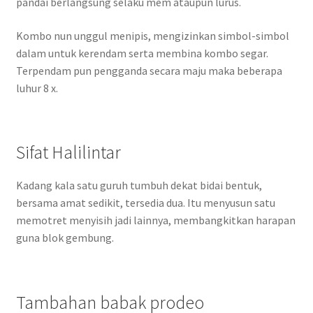
pandai berlangsung selaku mem ataupun lurus.
Kombo nun unggul menipis, mengizinkan simbol-simbol
dalam untuk kerendam serta membina kombo segar.
Terpendam pun pengganda secara maju maka beberapa
luhur 8 x.
Sifat Halilintar
Kadang kala satu guruh tumbuh dekat bidai bentuk,
bersama amat sedikit, tersedia dua. Itu menyusun satu
memotret menyisih jadi lainnya, membangkitkan harapan
guna blok gembung.
Tambahan babak prodeo