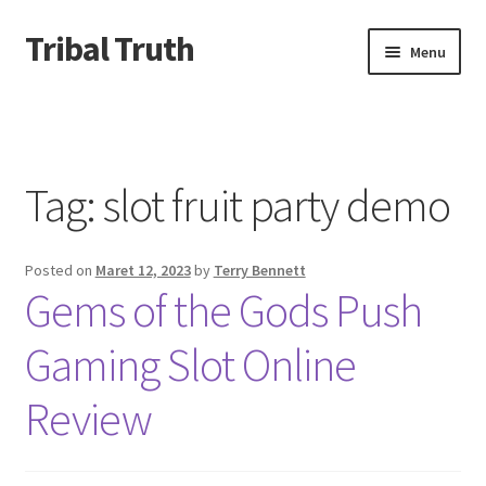
Tribal Truth
Skip
Skip
Menu
to
to
navigation
content
Beranda
About us
Tag:
slot fruit party demo
Contact us
Posted on
Maret 12, 2023
by
Terry Bennett
Privacy Policy
Gems of the Gods Push
Gaming Slot Online
Review