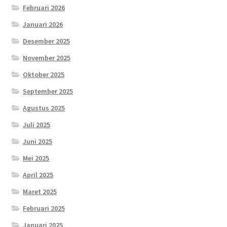
Februari 2026
Januari 2026
Desember 2025
November 2025
Oktober 2025
September 2025
Agustus 2025
Juli 2025
Juni 2025
Mei 2025
April 2025
Maret 2025
Februari 2025
Januari 2025