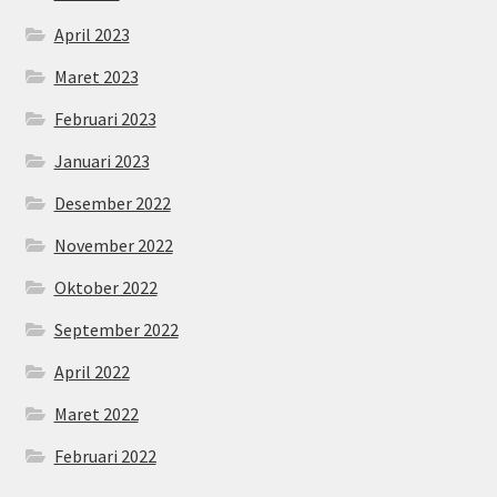
April 2023
Maret 2023
Februari 2023
Januari 2023
Desember 2022
November 2022
Oktober 2022
September 2022
April 2022
Maret 2022
Februari 2022