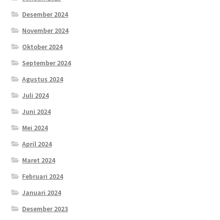
Desember 2024
November 2024
Oktober 2024
September 2024
Agustus 2024
Juli 2024
Juni 2024
Mei 2024
April 2024
Maret 2024
Februari 2024
Januari 2024
Desember 2023