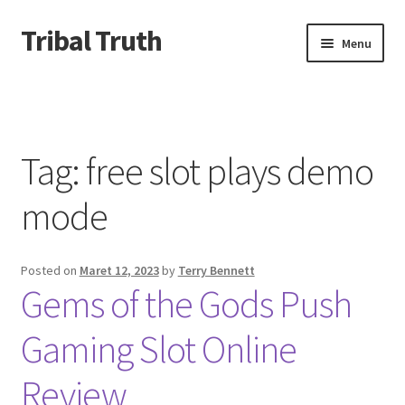
Tribal Truth
Skip
Skip
Menu
to
to
navigation
content
Beranda
About us
Tag:
free slot plays demo
Contact us
mode
Privacy Policy
Posted on
Maret 12, 2023
by
Terry Bennett
Gems of the Gods Push
Gaming Slot Online
Review