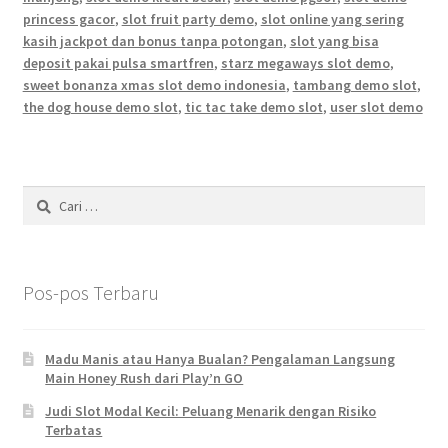
princess gacor
,
slot fruit party demo
,
slot online yang sering
kasih jackpot dan bonus tanpa potongan
,
slot yang bisa
deposit pakai pulsa smartfren
,
starz megaways slot demo
,
sweet bonanza xmas slot demo indonesia
,
tambang demo slot
,
the dog house demo slot
,
tic tac take demo slot
,
user slot demo
Cari
untuk:
Pos-pos Terbaru
Madu Manis atau Hanya Bualan? Pengalaman Langsung
Main Honey Rush dari Play’n GO
Judi Slot Modal Kecil: Peluang Menarik dengan Risiko
Terbatas