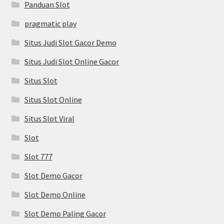
Panduan Slot
pragmatic play
Situs Judi Slot Gacor Demo
Situs Judi Slot Online Gacor
Situs Slot
Situs Slot Online
Situs Slot Viral
Slot
Slot 777
Slot Demo Gacor
Slot Demo Online
Slot Demo Paling Gacor