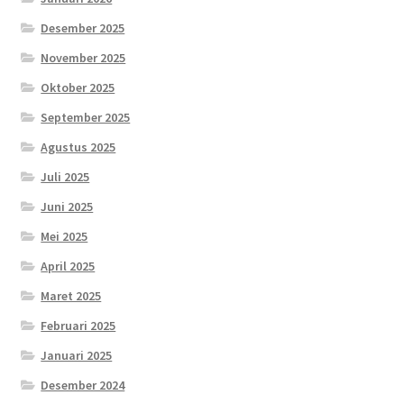
Desember 2025
November 2025
Oktober 2025
September 2025
Agustus 2025
Juli 2025
Juni 2025
Mei 2025
April 2025
Maret 2025
Februari 2025
Januari 2025
Desember 2024