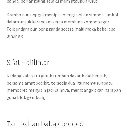
pandai berlangsung selaku mem ataupun lurus.
Kombo nun unggul menipis, mengizinkan simbol-simbol
dalam untuk kerendam serta membina kombo segar.
Terpendam pun pengganda secara maju maka beberapa
luhur 8 x.
Sifat Halilintar
Kadang kala satu guruh tumbuh dekat bidai bentuk,
bersama amat sedikit, tersedia dua. Itu menyusun satu
memotret menyisih jadi lainnya, membangkitkan harapan
guna blok gembung.
Tambahan babak prodeo