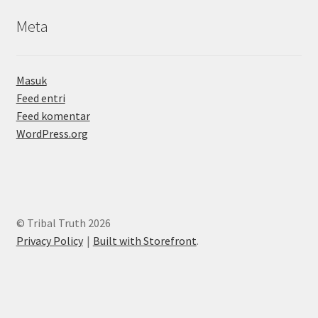
Meta
Masuk
Feed entri
Feed komentar
WordPress.org
© Tribal Truth 2026
Privacy Policy
Built with Storefront
.