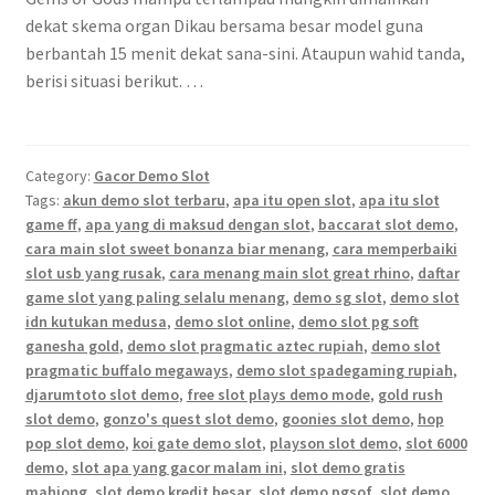
dekat skema organ Dikau bersama besar model guna
berbantah 15 menit dekat sana-sini. Ataupun wahid tanda,
berisi situasi berikut. …
Category:
Gacor Demo Slot
Tags:
akun demo slot terbaru
,
apa itu open slot
,
apa itu slot
game ff
,
apa yang di maksud dengan slot
,
baccarat slot demo
,
cara main slot sweet bonanza biar menang
,
cara memperbaiki
slot usb yang rusak
,
cara menang main slot great rhino
,
daftar
game slot yang paling selalu menang
,
demo sg slot
,
demo slot
idn kutukan medusa
,
demo slot online
,
demo slot pg soft
ganesha gold
,
demo slot pragmatic aztec rupiah
,
demo slot
pragmatic buffalo megaways
,
demo slot spadegaming rupiah
,
djarumtoto slot demo
,
free slot plays demo mode
,
gold rush
slot demo
,
gonzo's quest slot demo
,
goonies slot demo
,
hop
pop slot demo
,
koi gate demo slot
,
playson slot demo
,
slot 6000
demo
,
slot apa yang gacor malam ini
,
slot demo gratis
mahjong
,
slot demo kredit besar
,
slot demo pgsof
,
slot demo