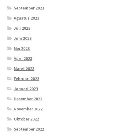
September 2023
Agustus 2023
Juli 2023
Juni 2023
Mei 2023
April 2023
Maret 2023
Februari 2023
Januari 2023
Desember 2022
November 2022
Oktober 2022
September 2022