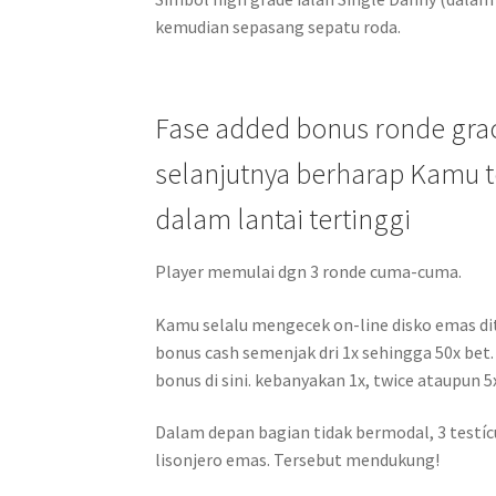
kemudian sepasang sepatu roda.
Fase added bonus ronde gra
selanjutnya berharap Kamu 
dalam lantai tertinggi
Player memulai dgn 3 ronde cuma-cuma.
Kamu selalu mengecek on-line disko emas d
bonus cash semenjak dri 1x sehingga 50x be
bonus di sini. kebanyakan 1x, twice ataupun 5
Dalam depan bagian tidak bermodal, 3 testíc
lisonjero emas. Tersebut mendukung!