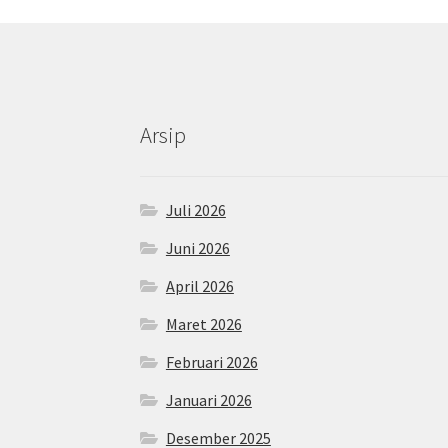
Arsip
Juli 2026
Juni 2026
April 2026
Maret 2026
Februari 2026
Januari 2026
Desember 2025