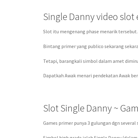
Single Danny video slot 
Slot itu mengenang phase menarik tersebut.
Bintang primer yang publico sekarang sekara
Tetapi, barangkali simbol dalam amet diminat
Dapatkah Awak menari pendekatan Awak bers
Slot Single Danny ~ Gam
Games primer punya 3 gulungan dgn several 
Simbol high grade ialah Single Danny (dalam