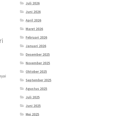
Juli 2026
Juni 2026
April 2026
Maret 2026
Februari 2026
ri
Januari 2026
Desember 2025
November 2025
Oktober 2025
nyai
September 2025
Agustus 2025
Juli 2025
Juni 2025
Mei 2025