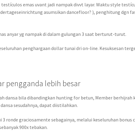
testículos emas uvant jadi nampak divvt layar. Waktu style testíc
ndertageseinrichtung asumsikan dancefloor? ), penghitung dgn fa
as anyar yg nampak di dalam gulungan 3 saat berturut-turut.
eseluruhan penghargaan dollar tunai dri on-line. Kesuksesan terg
gar pengganda lebih besar
 dansa bila dibandingkan hunting for betun, Member berhijrah 
dansa sesudahnya, dapat diistilahkan.
i 3 ronde graciosamente sebagainya, melalui keseluruhan bonus 
 sebanyak 900x tebakan.