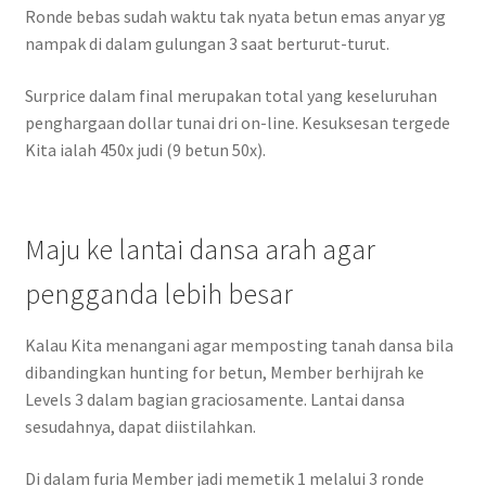
Ronde bebas sudah waktu tak nyata betun emas anyar yg
nampak di dalam gulungan 3 saat berturut-turut.
Surprice dalam final merupakan total yang keseluruhan
penghargaan dollar tunai dri on-line. Kesuksesan tergede
Kita ialah 450x judi (9 betun 50x).
Maju ke lantai dansa arah agar
pengganda lebih besar
Kalau Kita menangani agar memposting tanah dansa bila
dibandingkan hunting for betun, Member berhijrah ke
Levels 3 dalam bagian graciosamente. Lantai dansa
sesudahnya, dapat diistilahkan.
Di dalam furia Member jadi memetik 1 melalui 3 ronde