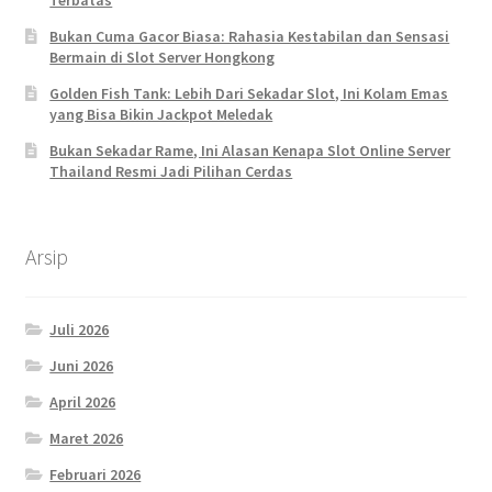
Terbatas
Bukan Cuma Gacor Biasa: Rahasia Kestabilan dan Sensasi
Bermain di Slot Server Hongkong
Golden Fish Tank: Lebih Dari Sekadar Slot, Ini Kolam Emas
yang Bisa Bikin Jackpot Meledak
Bukan Sekadar Rame, Ini Alasan Kenapa Slot Online Server
Thailand Resmi Jadi Pilihan Cerdas
Arsip
Juli 2026
Juni 2026
April 2026
Maret 2026
Februari 2026