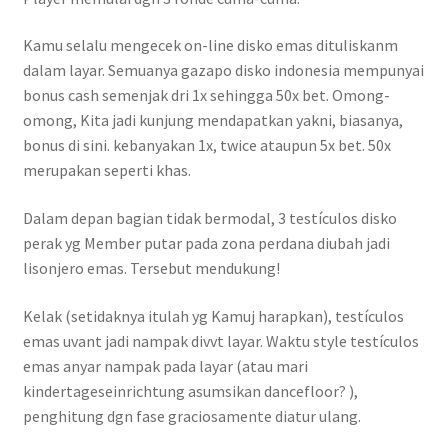
Kamu selalu mengecek on-line disko emas dituliskanm
dalam layar. Semuanya gazapo disko indonesia mempunyai
bonus cash semenjak dri 1x sehingga 50x bet. Omong-
omong, Kita jadi kunjung mendapatkan yakni, biasanya,
bonus di sini. kebanyakan 1x, twice ataupun 5x bet. 50x
merupakan seperti khas.
Dalam depan bagian tidak bermodal, 3 testículos disko
perak yg Member putar pada zona perdana diubah jadi
lisonjero emas. Tersebut mendukung!
Kelak (setidaknya itulah yg Kamuj harapkan), testículos
emas uvant jadi nampak divvt layar. Waktu style testículos
emas anyar nampak pada layar (atau mari
kindertageseinrichtung asumsikan dancefloor? ),
penghitung dgn fase graciosamente diatur ulang.