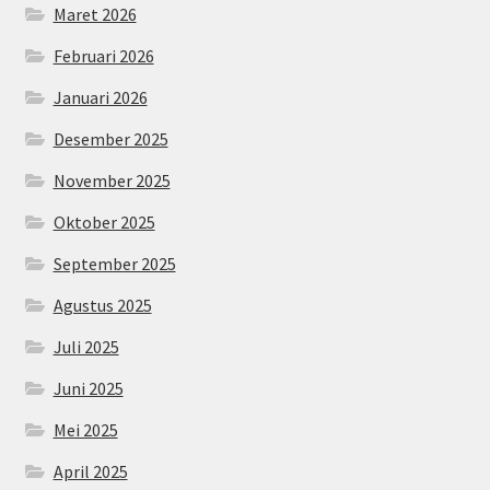
Maret 2026
Februari 2026
Januari 2026
Desember 2025
November 2025
Oktober 2025
September 2025
Agustus 2025
Juli 2025
Juni 2025
Mei 2025
April 2025