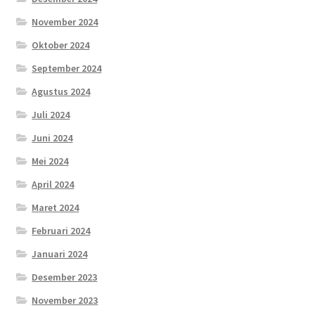
November 2024
Oktober 2024
September 2024
Agustus 2024
Juli 2024
Juni 2024
Mei 2024
April 2024
Maret 2024
Februari 2024
Januari 2024
Desember 2023
November 2023