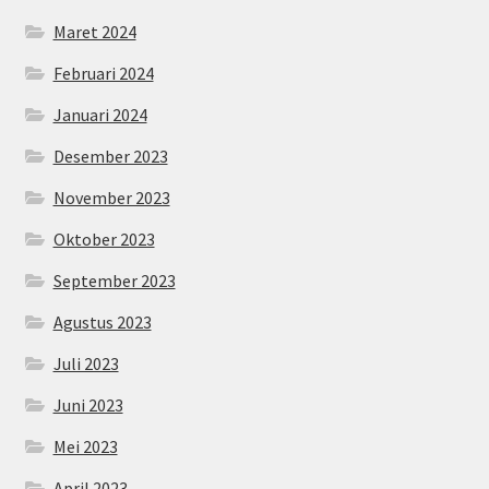
Maret 2024
Februari 2024
Januari 2024
Desember 2023
November 2023
Oktober 2023
September 2023
Agustus 2023
Juli 2023
Juni 2023
Mei 2023
April 2023