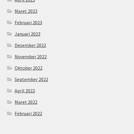
Maret 2023
Februari 2023
Januari 2023
Desember 2022
November 2022
Oktober 2022
September 2022
April 2022
Maret 2022
Februari 2022