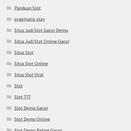
Panduan Slot
pragmatic play
Situs Judi Slot Gacor Demo
Situs Judi Slot Online Gacor
Situs Slot
Situs Slot Online
Situs Slot Viral
Slot
Slot 777
Slot Demo Gacor
Slot Demo Online
Slot Demo Paling Gacor