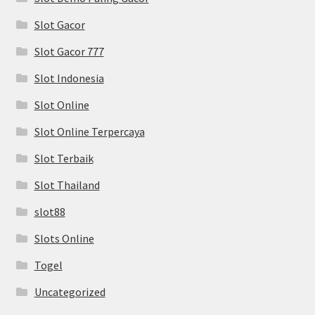
Slot Gacor
Slot Gacor 777
Slot Indonesia
Slot Online
Slot Online Terpercaya
Slot Terbaik
Slot Thailand
slot88
Slots Online
Togel
Uncategorized