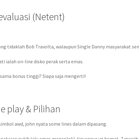
evaluasi (Netent)
ng tidaklah Bob Travolta, walaupun Single Danny masyarakat send
i ialah on-line disko perak serta emas.
ama bonus tinggi? Siapa saja mengerti!
e play & Pilihan
simbol awd, john nyata some lines dalam dipasang.
 pakaian putih lalu emas mencolok), tiruannya yg hemat, 7 merah