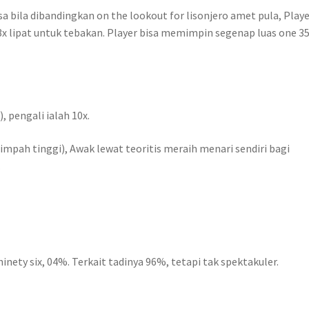
a bila dibandingkan on the lookout for lisonjero amet pula, Play
x lipat untuk tebakan. Player bisa memimpin segenap luas one 3
, pengali ialah 10x.
impah tinggi), Awak lewat teoritis meraih menari sendiri bagi
.
ety six, 04%. Terkait tadinya 96%, tetapi tak spektakuler.