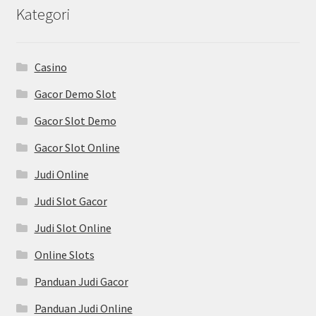
Kategori
Casino
Gacor Demo Slot
Gacor Slot Demo
Gacor Slot Online
Judi Online
Judi Slot Gacor
Judi Slot Online
Online Slots
Panduan Judi Gacor
Panduan Judi Online