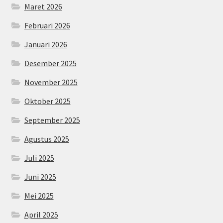
Maret 2026
Februari 2026
Januari 2026
Desember 2025
November 2025
Oktober 2025
September 2025
Agustus 2025
Juli 2025
Juni 2025
Mei 2025
April 2025