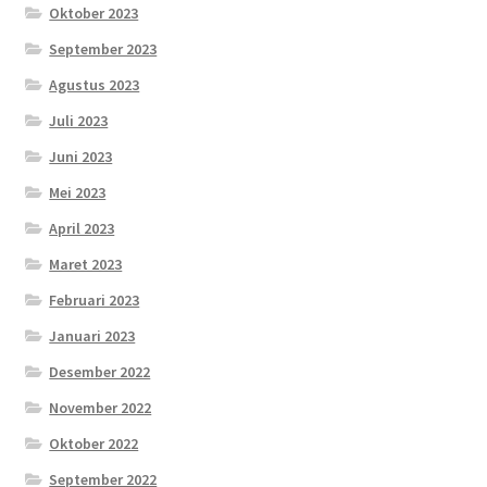
Oktober 2023
September 2023
Agustus 2023
Juli 2023
Juni 2023
Mei 2023
April 2023
Maret 2023
Februari 2023
Januari 2023
Desember 2022
November 2022
Oktober 2022
September 2022