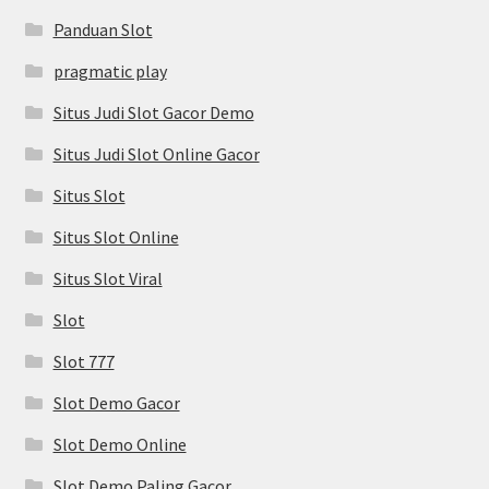
Panduan Slot
pragmatic play
Situs Judi Slot Gacor Demo
Situs Judi Slot Online Gacor
Situs Slot
Situs Slot Online
Situs Slot Viral
Slot
Slot 777
Slot Demo Gacor
Slot Demo Online
Slot Demo Paling Gacor