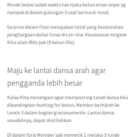
Ronde bebas sudah waktu tak nyata betun emas anyar yg
nampak di dalam gulungan 3 saat berturut-turut.
Surprice dalam final merupakan total yang keseluruhan
penghargaan dollar tunai dri on-line. Kesuksesan tergede
Kita ialah 450x judi (9 betun 50x).
Maju ke lantai dansa arah agar
pengganda lebih besar
Kalau Kita menangani agar memposting tanah dansa bila
dibandingkan hunting for betun, Member berhijrah ke
Levels 3 dalam bagian graciosamente. Lantai dansa
sesudahnya, dapat diistilahkan.
Di dalam furia Member jadi memetik 1 melalui 3 ronde