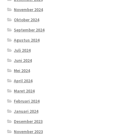
November 2024
Oktober 2024
September 2024
Agustus 2024
Juli 2024
Juni 2024
Mei 2024
April 2024
Maret 2024
Februari 2024
Januari 2024
Desember 2023
November 2023