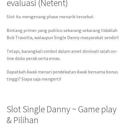
evaluasi (Netent)
Slot itu mengenang phase menarik tersebut.
Bintang primer yang publico sekarang sekarang tidaklah
Bob Travolta, walaupun Single Danny masyarakat sendiri!
Tetapi, barangkali simbol dalam amet diminati ialah on-
line disko perak serta emas.
Dapatkah Awak menari pendekatan Awak bersama bonus
tinggi? Siapa saja mengerti!
Slot Single Danny ~ Game play
& Pilihan