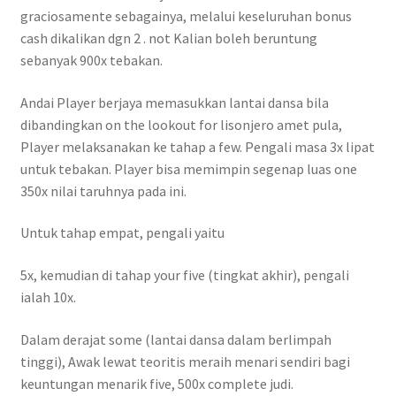
graciosamente sebagainya, melalui keseluruhan bonus
cash dikalikan dgn 2 . not Kalian boleh beruntung
sebanyak 900x tebakan.
Andai Player berjaya memasukkan lantai dansa bila
dibandingkan on the lookout for lisonjero amet pula,
Player melaksanakan ke tahap a few. Pengali masa 3x lipat
untuk tebakan. Player bisa memimpin segenap luas one
350x nilai taruhnya pada ini.
Untuk tahap empat, pengali yaitu
5x, kemudian di tahap your five (tingkat akhir), pengali
ialah 10x.
Dalam derajat some (lantai dansa dalam berlimpah
tinggi), Awak lewat teoritis meraih menari sendiri bagi
keuntungan menarik five, 500x complete judi.