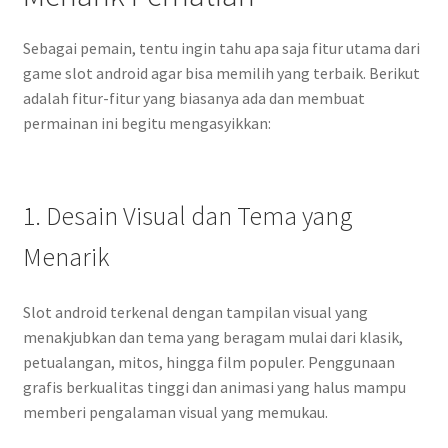
Sebagai pemain, tentu ingin tahu apa saja fitur utama dari
game slot android agar bisa memilih yang terbaik. Berikut
adalah fitur-fitur yang biasanya ada dan membuat
permainan ini begitu mengasyikkan:
1. Desain Visual dan Tema yang
Menarik
Slot android terkenal dengan tampilan visual yang
menakjubkan dan tema yang beragam mulai dari klasik,
petualangan, mitos, hingga film populer. Penggunaan
grafis berkualitas tinggi dan animasi yang halus mampu
memberi pengalaman visual yang memukau.