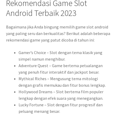
Rekomendasi Game Slot
Android Terbaik 2023
Bagaimana jika Anda bingung memilih game slot android
yang paling seru dan berkualitas? Berikut adalah beberapa
rekomendasi game yang patut dicoba di tahun ini:
Gamer’s Choice – Slot dengan tema klasik yang
simpel namun menghibur.
Adventure Quest – Game bertema petualangan
yang penuh fitur interaktif dan jackpot besar.
Mythical Riches – Mengusung tema mitologi
dengan grafis memukau dan fitur bonus lengkap.
Hollywood Dreams – Slot bertema film populer
lengkap dengan efek suara yang menegangkan.
Lucky Fortune – Slot dengan fitur progresif dan
peluang menang besar.