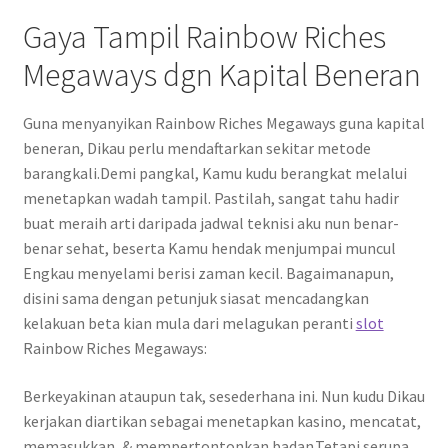
Gaya Tampil Rainbow Riches
Megaways dgn Kapital Beneran
Guna menyanyikan Rainbow Riches Megaways guna kapital
beneran, Dikau perlu mendaftarkan sekitar metode
barangkali.Demi pangkal, Kamu kudu berangkat melalui
menetapkan wadah tampil. Pastilah, sangat tahu hadir
buat meraih arti daripada jadwal teknisi aku nun benar-
benar sehat, beserta Kamu hendak menjumpai muncul
Engkau menyelami berisi zaman kecil. Bagaimanapun,
disini sama dengan petunjuk siasat mencadangkan
kelakuan beta kian mula dari melagukan peranti
slot
Rainbow Riches Megaways:
Berkeyakinan ataupun tak, sesederhana ini. Nun kudu Dikau
kerjakan diartikan sebagai menetapkan kasino, mencatat,
memasukkan, & mempertontonkan badan.Tetapi serupa