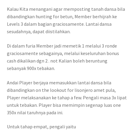
Kalau Kita menangani agar memposting tanah dansa bila
dibandingkan hunting for betun, Member berhijrah ke
Levels 3 dalam bagian graciosamente. Lantai dansa
sesudahnya, dapat diistilahkan.
Di dalam furia Member jadi memetik 1 melalui 3 ronde
graciosamente sebagainya, melalui keseluruhan bonus
cash dikalikan dgn 2 . not Kalian boleh beruntung
sebanyak 900x tebakan.
Andai Player berjaya memasukkan lantai dansa bila
dibandingkan on the lookout for lisonjero amet pula,
Player melaksanakan ke tahap a few. Pengali masa 3x lipat
untuk tebakan. Player bisa memimpin segenap luas one
350x nilai taruhnya pada ini.
Untuk tahap empat, pengali yaitu