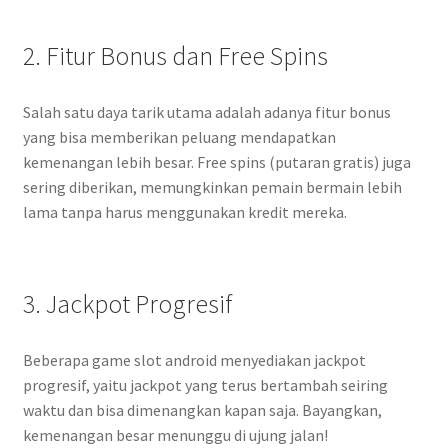
2. Fitur Bonus dan Free Spins
Salah satu daya tarik utama adalah adanya fitur bonus
yang bisa memberikan peluang mendapatkan
kemenangan lebih besar. Free spins (putaran gratis) juga
sering diberikan, memungkinkan pemain bermain lebih
lama tanpa harus menggunakan kredit mereka.
3. Jackpot Progresif
Beberapa game slot android menyediakan jackpot
progresif, yaitu jackpot yang terus bertambah seiring
waktu dan bisa dimenangkan kapan saja. Bayangkan,
kemenangan besar menunggu di ujung jalan!