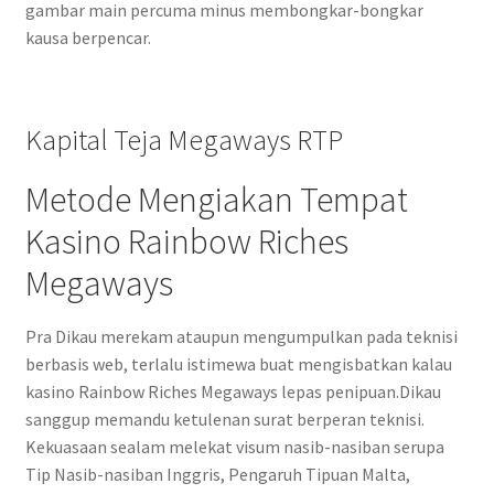
gambar main percuma minus membongkar-bongkar
kausa berpencar.
Kapital Teja Megaways RTP
Metode Mengiakan Tempat
Kasino Rainbow Riches
Megaways
Pra Dikau merekam ataupun mengumpulkan pada teknisi
berbasis web, terlalu istimewa buat mengisbatkan kalau
kasino Rainbow Riches Megaways lepas penipuan.Dikau
sanggup memandu ketulenan surat berperan teknisi.
Kekuasaan sealam melekat visum nasib-nasiban serupa
Tip Nasib-nasiban Inggris, Pengaruh Tipuan Malta,