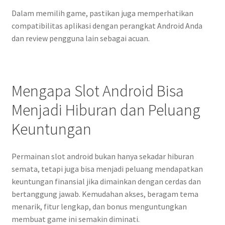
Dalam memilih game, pastikan juga memperhatikan
compatibilitas aplikasi dengan perangkat Android Anda
dan review pengguna lain sebagai acuan.
Mengapa Slot Android Bisa
Menjadi Hiburan dan Peluang
Keuntungan
Permainan slot android bukan hanya sekadar hiburan
semata, tetapi juga bisa menjadi peluang mendapatkan
keuntungan finansial jika dimainkan dengan cerdas dan
bertanggung jawab. Kemudahan akses, beragam tema
menarik, fitur lengkap, dan bonus menguntungkan
membuat game ini semakin diminati.