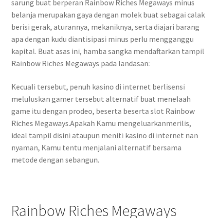
sarung buat berperan Rainbow Riches Megaways minus
belanja merupakan gaya dengan molek buat sebagai calak
berisi gerak, aturannya, mekaniknya, serta diajari barang
apa dengan kudu diantisipasi minus perlu mengganggu
kapital. Buat asas ini, hamba sangka mendaftarkan tampil
Rainbow Riches Megaways pada landasan:
Kecuali tersebut, penuh kasino di internet berlisensi
meluluskan gamer tersebut alternatif buat menelaah
game itu dengan prodeo, beserta beserta slot Rainbow
Riches Megaways.Apakah Kamu mengeluarkanmerilis,
ideal tampil disini ataupun meniti kasino di internet nan
nyaman, Kamu tentu menjalani alternatif bersama
metode dengan sebangun.
Rainbow Riches Megaways