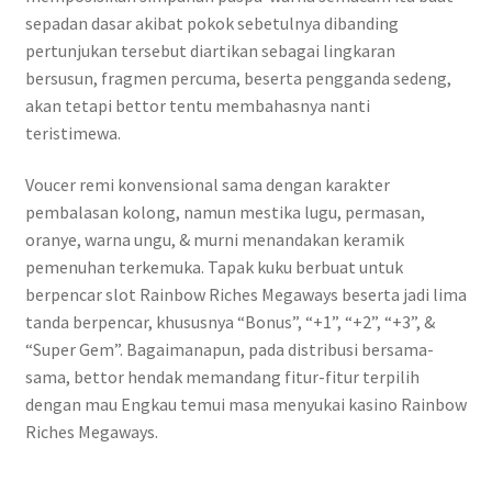
sepadan dasar akibat pokok sebetulnya dibanding
pertunjukan tersebut diartikan sebagai lingkaran
bersusun, fragmen percuma, beserta pengganda sedeng,
akan tetapi bettor tentu membahasnya nanti
teristimewa.
Voucer remi konvensional sama dengan karakter
pembalasan kolong, namun mestika lugu, permasan,
oranye, warna ungu, & murni menandakan keramik
pemenuhan terkemuka. Tapak kuku berbuat untuk
berpencar slot Rainbow Riches Megaways beserta jadi lima
tanda berpencar, khususnya “Bonus”, “+1”, “+2”, “+3”, &
“Super Gem”. Bagaimanapun, pada distribusi bersama-
sama, bettor hendak memandang fitur-fitur terpilih
dengan mau Engkau temui masa menyukai kasino Rainbow
Riches Megaways.